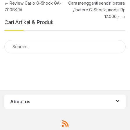
Post navigation
←
Review Casio G-Shock GA-
Cara mengganti sendiri baterai
700SK-1A
/ batere G-Shock, modal Rp
12.000,-
→
Cari Artikel & Produk
Search for:
About us