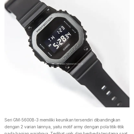
Seri GM-5600B-3 memiliki keunikan tersendiri dibandingkan
dengan 2 varian lainnya, yaitu motif army dengan pola titik-titik
pada bagian wajahnya. Terlihat unik dan berbeda terutama saat