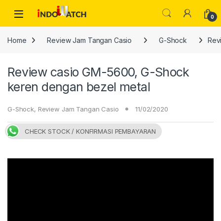
Skip to navigation
Skip to content
Open
0
Home
Review Jam Tangan Casio
G-Shock
Rev
Review casio GM-5600, G-Shock
keren dengan bezel metal
G-Shock
,
Review Jam Tangan Casio
11/02/2020
CHECK STOCK / KONFIRMASI PEMBAYARAN