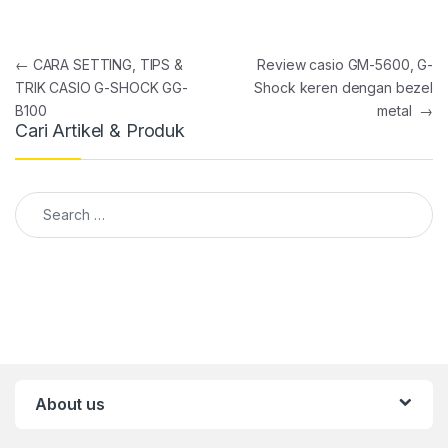
Post navigation
←
CARA SETTING, TIPS &
Review casio GM-5600, G-
TRIK CASIO G-SHOCK GG-
Shock keren dengan bezel
B100
metal
→
Cari Artikel & Produk
Search for:
About us