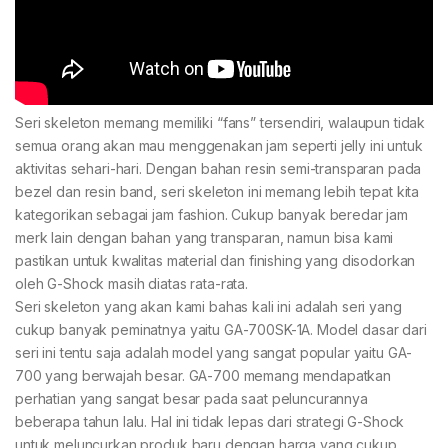
Seri skeleton memang memiliki “fans” tersendiri, walaupun tidak
semua orang akan mau menggenakan jam seperti jelly ini untuk
aktivitas sehari-hari. Dengan bahan resin semi-transparan pada
bezel dan resin band, seri skeleton ini memang lebih tepat kita
kategorikan sebagai jam fashion. Cukup banyak beredar jam
merk lain dengan bahan yang transparan, namun bisa kami
pastikan untuk kwalitas material dan finishing yang disodorkan
oleh G-Shock masih diatas rata-rata.
Seri skeleton yang akan kami bahas kali ini adalah seri yang
cukup banyak peminatnya yaitu GA-700SK-1A. Model dasar dari
seri ini tentu saja adalah model yang sangat popular yaitu GA-
700 yang berwajah besar. GA-700 memang mendapatkan
perhatian yang sangat besar pada saat peluncurannya
beberapa tahun lalu. Hal ini tidak lepas dari strategi G-Shock
untuk meluncurkan produk baru dengan harga yang cukup