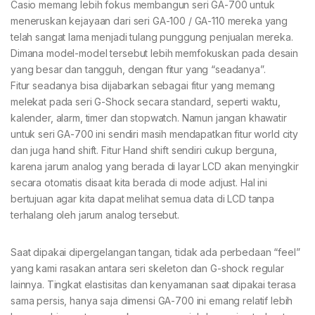
Casio memang lebih fokus membangun seri GA-700 untuk
meneruskan kejayaan dari seri GA-100 / GA-110 mereka yang
telah sangat lama menjadi tulang punggung penjualan mereka.
Dimana model-model tersebut lebih memfokuskan pada desain
yang besar dan tangguh, dengan fitur yang “seadanya”.
Fitur seadanya bisa dijabarkan sebagai fitur yang memang
melekat pada seri G-Shock secara standard, seperti waktu,
kalender, alarm, timer dan stopwatch. Namun jangan khawatir
untuk seri GA-700 ini sendiri masih mendapatkan fitur world city
dan juga hand shift. Fitur Hand shift sendiri cukup berguna,
karena jarum analog yang berada di layar LCD akan menyingkir
secara otomatis disaat kita berada di mode adjust. Hal ini
bertujuan agar kita dapat melihat semua data di LCD tanpa
terhalang oleh jarum analog tersebut.
Saat dipakai dipergelangan tangan, tidak ada perbedaan “feel”
yang kami rasakan antara seri skeleton dan G-shock regular
lainnya. Tingkat elastisitas dan kenyamanan saat dipakai terasa
sama persis, hanya saja dimensi GA-700 ini emang relatif lebih