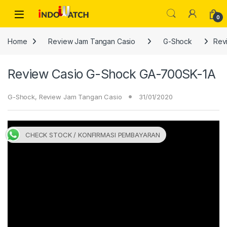
Skip to navigation
Skip to content
Open
0
Home
Review Jam Tangan Casio
G-Shock
Rev
Review Casio G-Shock GA-700SK-1A
G-Shock
,
Review Jam Tangan Casio
31/01/2020
CHECK STOCK / KONFIRMASI PEMBAYARAN