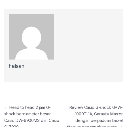
haisan
Post navigation
←
Head to head 2 jam G-
Review Casio G-shock GPW-
shock berdiameter besar,
1000T-1A, Garavity Master
Casio DW-6900MS dan Casio
dengan perpaduan bezel
G-7900
titanium dan sapphire glass
→