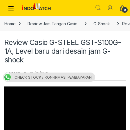
Skip to navigation
Skip to content
Open
0
Home
Review Jam Tangan Casio
G-Shock
Rev
Review Casio G-STEEL GST-S100G-
1A, Level baru dari desain jam G-
shock
G-Shock
08/10/2015
CHECK STOCK / KONFIRMASI PEMBAYARAN