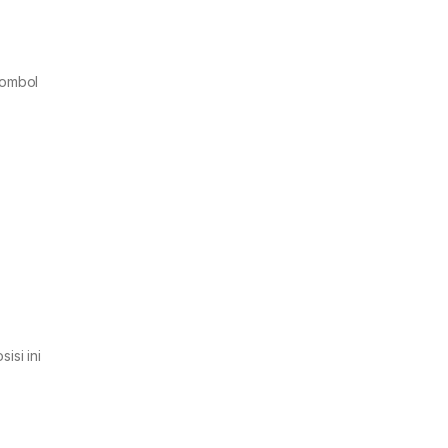
tombol
isi ini