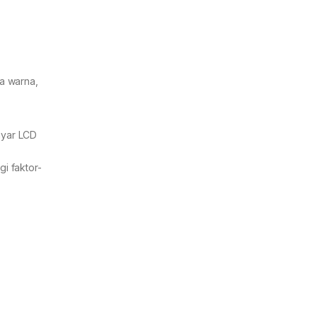
a warna,
ayar LCD
i faktor-