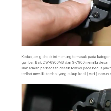
Kedua jam g-shock ini memang termasuk pada kategori “l
gambar. Baik DW-6900MS dan G-7900 memiliki desain y
lihat adalah perbedaan desain tombol pada kedua jam
terlihat memiliki tombol yang cukup kecil ( mini ) namun