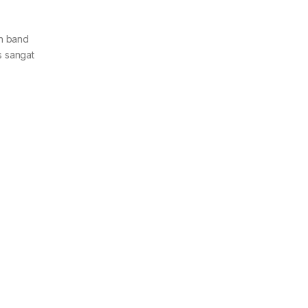
in band
s sangat