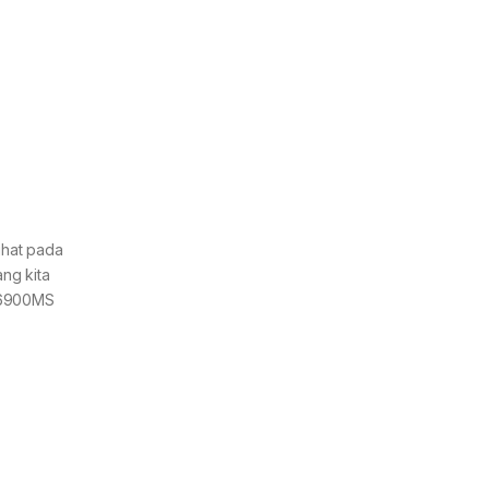
ihat pada
ng kita
W-6900MS