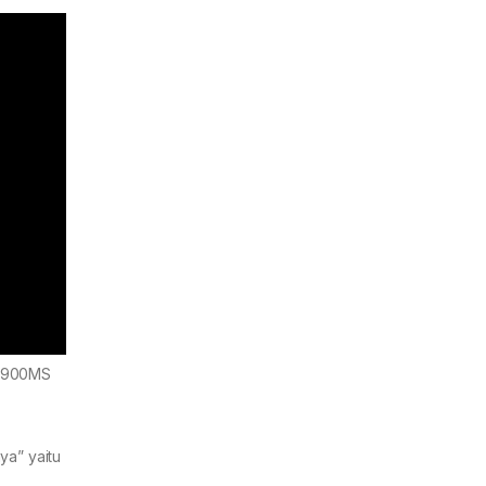
W-6900MS
ya” yaitu