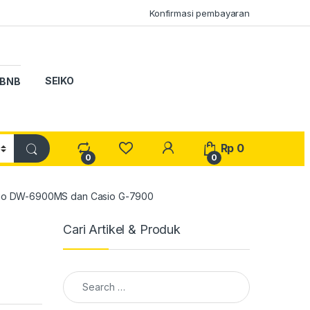
Konfirmasi pembayaran
SEIKO
BNB
My Account
Rp
0
0
0
asio DW-6900MS dan Casio G-7900
Cari Artikel & Produk
Search for: