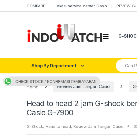
Skip to navigation
Skip to content
COMPARE
Lokasi service center Casio
REVIEW G
Open
G-SHOC
Search fo
Shop By Department
CHECK STOCK / KONFIRMASI PEMBAYARAN
Home
Review Jam Tangan Casio
G
Head to head 2 jam G-shock be
Casio G-7900
G-Shock
,
Head to head
,
Review Jam Tangan Casio
0