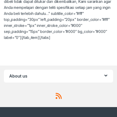
dibeli tidak dapat ditukar dan dikembalikan, Kami sarankan agar
Anda mempelajari dengan teliti spesifikasi setiap jam yang ingin
Anda beli terlebih dahulu…” subtitle_color=”#fff”
top_padding=”30px” left_padding=”20px” border_color=”#fff”
inner_stroke=”1px” inner_stroke_color=”#000″
sep_padding=”15px” border_color=”#000″ bg_color=”#000″
label=”0″][/tab_item][/tabs]
About us