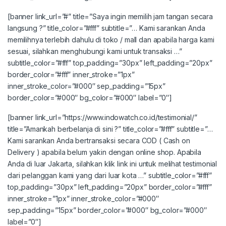
[banner link_url=”#” title=”Saya ingin memilih jam tangan secara
langsung ?” title_color=”#fff” subtitle=”… Kami sarankan Anda
memilihnya terlebih dahulu di toko / mall dan apabila harga kami
sesuai, silahkan menghubungi kami untuk transaksi …”
subtitle_color=”#fff” top_padding=”30px” left_padding=”20px”
border_color=”#fff” inner_stroke=”1px”
inner_stroke_color=”#000″ sep_padding=”15px”
border_color=”#000″ bg_color=”#000″ label=”0″]
[banner link_url=”https://www.indowatch.co.id/testimonial/”
title=”Amankah berbelanja di sini ?” title_color=”#fff” subtitle=”…
Kami sarankan Anda bertransaksi secara COD ( Cash on
Delivery ) apabila belum yakin dengan online shop. Apabila
Anda di luar Jakarta, silahkan klik link ini untuk melihat testimonial
dari pelanggan kami yang dari luar kota …” subtitle_color=”#fff”
top_padding=”30px” left_padding=”20px” border_color=”#fff”
inner_stroke=”1px” inner_stroke_color=”#000″
sep_padding=”15px” border_color=”#000″ bg_color=”#000″
label=”0″]