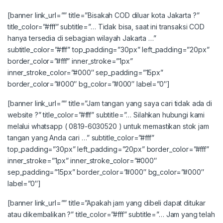
[banner link_url=”” title=”Bisakah COD diluar kota Jakarta ?”
title_color=”#fff” subtitle=”… Tidak bisa, saat ini transaksi COD
hanya tersedia di sebagian wilayah Jakarta …”
subtitle_color=”#fff” top_padding=”30px” left_padding=”20px”
border_color=”#fff” inner_stroke=”1px”
inner_stroke_color=”#000″ sep_padding=”15px”
border_color=”#000″ bg_color=”#000″ label=”0″]
[banner link_url=”” title=”Jam tangan yang saya cari tidak ada di
website ?” title_color=”#fff” subtitle=”… Silahkan hubungi kami
melalui whatsapp ( 0819-6030520 ) untuk memastikan stok jam
tangan yang Anda cari …” subtitle_color=”#fff”
top_padding=”30px” left_padding=”20px” border_color=”#fff”
inner_stroke=”1px” inner_stroke_color=”#000″
sep_padding=”15px” border_color=”#000″ bg_color=”#000″
label=”0″]
[banner link_url=”” title=”Apakah jam yang dibeli dapat ditukar
atau dikembalikan ?” title_color=”#fff” subtitle=”… Jam yang telah