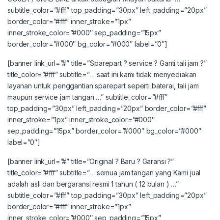
subtitle_color=”#fff” top_padding=”30px” left_padding=”20px”
border_color=”#fff” inner_stroke=”1px”
inner_stroke_color=”#000″ sep_padding=”15px”
border_color=”#000″ bg_color=”#000″ label=”0″]
[banner link_url=”#” title=”Sparepart ? service ? Ganti tali jam ?”
title_color=”#fff” subtitle=”… saat ini kami tidak menyediakan
layanan untuk penggantian sparepart seperti baterai, tali jam
maupun service jam tangan …” subtitle_color=”#fff”
top_padding=”30px” left_padding=”20px” border_color=”#fff”
inner_stroke=”1px” inner_stroke_color=”#000″
sep_padding=”15px” border_color=”#000″ bg_color=”#000″
label=”0″]
[banner link_url=”#” title=”Original ? Baru ? Garansi ?”
title_color=”#fff” subtitle=”… semua jam tangan yang Kami jual
adalah asli dan bergaransi resmi 1 tahun ( 12 bulan ) …”
subtitle_color=”#fff” top_padding=”30px” left_padding=”20px”
border_color=”#fff” inner_stroke=”1px”
inner_stroke_color=”#000″ sep_padding=”15px”