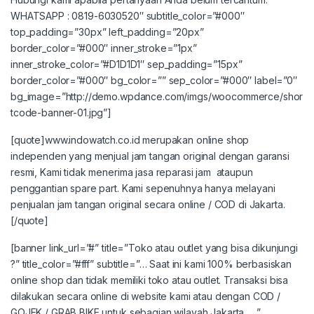
WHATSAPP : 0819-6030520″ subtitle_color=”#000″
top_padding=”30px” left_padding=”20px”
border_color=”#000″ inner_stroke=”1px”
inner_stroke_color=”#D1D1D1″ sep_padding=”15px”
border_color=”#000″ bg_color=”” sep_color=”#000″ label=”0″
bg_image=”http://demo.wpdance.com/imgs/woocommerce/shor
tcode-banner-01.jpg”]
[quote]www.indowatch.co.id merupakan online shop
independen yang menjual jam tangan original dengan garansi
resmi, Kami tidak menerima jasa reparasi jam ataupun
penggantian spare part. Kami sepenuhnya hanya melayani
penjualan jam tangan original secara online / COD di Jakarta.
[/quote]
[banner link_url=”#” title=”Toko atau outlet yang bisa dikunjungi
?” title_color=”#fff” subtitle=”… Saat ini kami 100% berbasiskan
online shop dan tidak memiliki toko atau outlet. Transaksi bisa
dilakukan secara online di website kami atau dengan COD /
GOJEK / GRAB BIKE untuk sebagian wilayah Jakarta …”