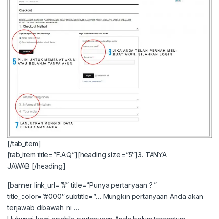
[/tab_item]
[tab_item title=”F.A.Q”][heading size=”5″]3. TANYA
JAWAB [/heading]
[banner link_url=”#” title=”Punya pertanyaan ? ”
title_color=”#000″ subtitle=”… Mungkin pertanyaan Anda akan
terjawab dibawah ini …
Hubungi kami apabila pertanyaan Anda belum tercantum.