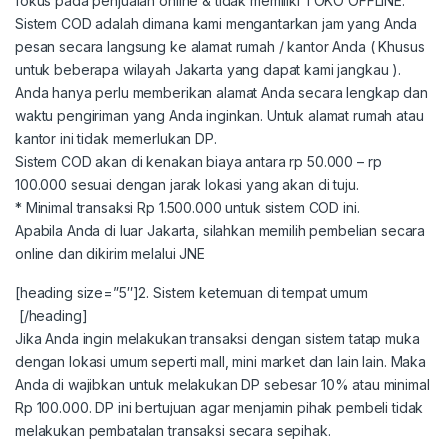
fokus pada penjualan online & tidak memiliki TOKO OFFLINE.
Sistem COD adalah dimana kami mengantarkan jam yang Anda
pesan secara langsung ke alamat rumah / kantor Anda ( Khusus
untuk beberapa wilayah Jakarta yang dapat kami jangkau ).
Anda hanya perlu memberikan alamat Anda secara lengkap dan
waktu pengiriman yang Anda inginkan. Untuk alamat rumah atau
kantor ini tidak memerlukan DP.
Sistem COD akan di kenakan biaya antara rp 50.000 – rp
100.000 sesuai dengan jarak lokasi yang akan di tuju.
* Minimal transaksi Rp 1.500.000 untuk sistem COD ini.
Apabila Anda di luar Jakarta, silahkan memilih pembelian secara
online dan dikirim melalui JNE
[heading size=”5″]2. Sistem ketemuan di tempat umum
[/heading]
Jika Anda ingin melakukan transaksi dengan sistem tatap muka
dengan lokasi umum seperti mall, mini market dan lain lain. Maka
Anda di wajibkan untuk melakukan DP sebesar 10% atau minimal
Rp 100.000. DP ini bertujuan agar menjamin pihak pembeli tidak
melakukan pembatalan transaksi secara sepihak.