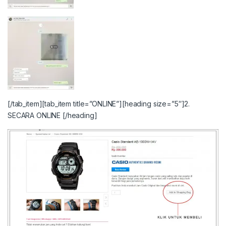
[/tab_item][tab_item title=”ONLINE”][heading size=”5″]2.
SECARA ONLINE [/heading]