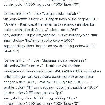
border_color=”#000″ bg_color=”#000″ label=”0″]
[banner link_url=”#” title=”Mengapa lebih murah ?”
title_color=”#fff” subtitle=”… Dengan basis online shop & COD (
*Jakarta ), Kami dapat menekan biaya sehingga memberikan
diskon lebih kepada Anda …” subtitle_color=”#fff”
top_padding=”30px” left_padding=”20px” border_color=”#fff”
inner_stroke=”1px” inner_stroke_color=”#000″
sep_padding=”15px” border_color=”#000″ bg_color=”#000″
label=”0″]
[banner link_url=”#” title=”Bagaimana cara berbelanja ?”
title_color=”#fff” subtitle=”… Untuk luar Jakarta kami
menggunakan pengiriman melalui JNE ( ASURANSI ), sedangkan
untuk sebagian wilayah Jakarta dapat melakukan pembelian
dengan sistem COD ( Biaya Rp 50.000 s/d Rp 100.000 ) …”
subtitle_color=”#fff” top_padding=”30px” left_padding=”20px”
border_color=”#fff” inner_stroke=”1px”
inner_stroke_color=”#000″ sep_padding=”15px”
border_color=”#000″ bg_color=”#000″ label=”0″]