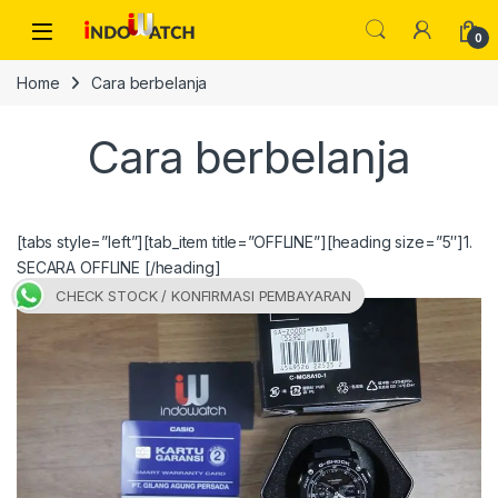
Skip to navigation
Skip to content
Open
0
Home
Cara berbelanja
Cara berbelanja
[tabs style=”left”][tab_item title=”OFFLINE”][heading size=”5″]1.
SECARA OFFLINE [/heading]
CHECK STOCK / KONFIRMASI PEMBAYARAN