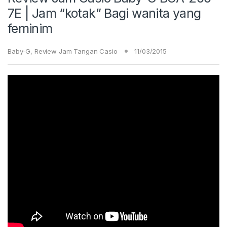
7E | Jam “kotak” Bagi wanita yang
feminim
Baby-G
,
Review Jam Tangan Casio
11/03/2015