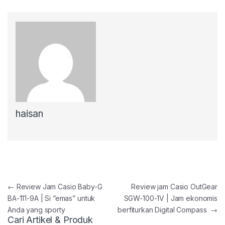
haisan
Post navigation
←
Review Jam Casio Baby-G
Review jam Casio OutGear
BA-111-9A | Si “emas” untuk
SGW-100-1V | Jam ekonomis
Anda yang sporty
berfiturkan Digital Compass
→
Cari Artikel & Produk