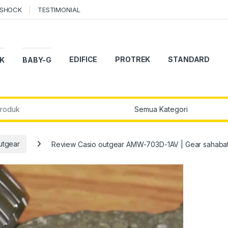
-SHOCK
TESTIMONIAL
EDIFICE
PROTREK
STANDARD
K
BABY-G
r:
utgear
Review Casio outgear AMW-703D-1AV | Gear sahaba