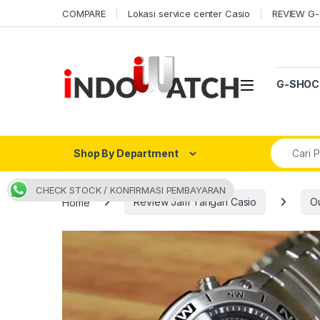
Skip to navigation
Skip to content
COMPARE
Lokasi service center Casio
REVIEW G
Open
G-SHOC
Search fo
Shop By Department
CHECK STOCK / KONFIRMASI PEMBAYARAN
Home
Review Jam Tangan Casio
O