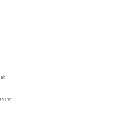
lah
tu yang