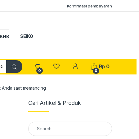
Konfirmasi pembayaran
SEIKO
BNB
My Account
Rp
0
0
0
t Anda saat memancing
Cari Artikel & Produk
Search for: