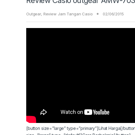
Review Casio outgear AMW-703
Outgear
,
Review Jam Tangan Casio
02/06/2015
[button size=”large” type=”primary”]Lihat Harga[/butto