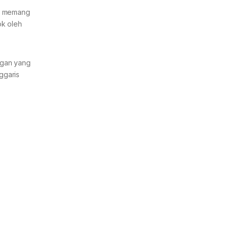
ni memang
ok oleh
ngan yang
ggaris