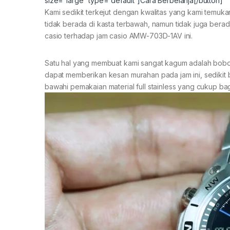
size=”large” type=”default”]Cara Berbelanja[/button]
Kami sedikit terkejut dengan kwalitas yang kami temuk
tidak berada di kasta terbawah, namun tidak juga berad
casio terhadap jam casio AMW-703D-1AV ini.
Satu hal yang membuat kami sangat kagum adalah bobot d
dapat memberikan kesan murahan pada jam ini, sedikit b
bawahi pemakaian material full stainless yang cukup ba