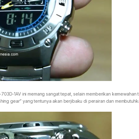
AMW-703D-1AV ini memang sangat tepat, selain memberikan kemewahan t
“fishing gear” yang tentunya akan berjibaku di perairan dan membutuh