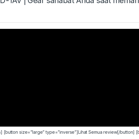
D-1AV | Gear sahabat Anda saat meman
n]
[button size=”large” type=”inverse”]Lihat Semua review[/button]
[