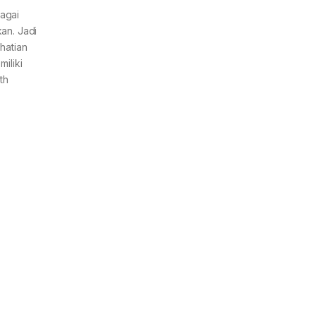
agai
an. Jadi
hatian
iliki
th