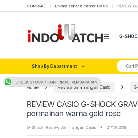
Skip to navigation
Skip to content
COMPARE
Lokasi service center Casio
REVIEW G
Open
G-SHOC
Search fo
Shop By Department
CHECK STOCK / KONFIRMASI PEMBAYARAN
Home
Review Jam Tangan Casio
G
REVIEW CASIO G-SHOCK GRAVI
permainan warna gold rose
G-Shock
,
Review Jam Tangan Casio
21/10/2018