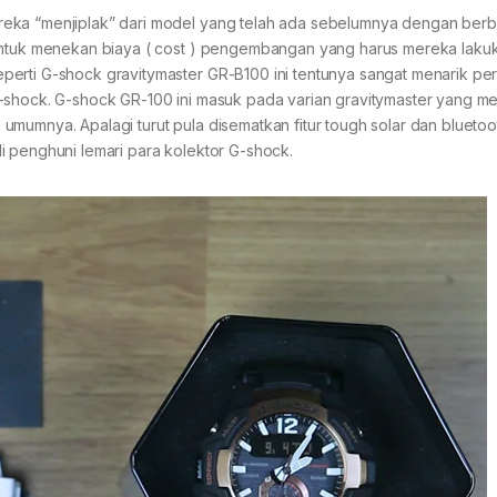
reka “menjiplak” dari model yang telah ada sebelumnya dengan berb
 untuk menekan biaya ( cost ) pengembangan yang harus mereka lakuk
erti G-shock gravitymaster GR-B100 ini tentunya sangat menarik per
-shock. G-shock GR-100 ini masuk pada varian gravitymaster yang mem
mumnya. Apalagi turut pula disematkan fitur tough solar dan bluetoo
i penghuni lemari para kolektor G-shock.