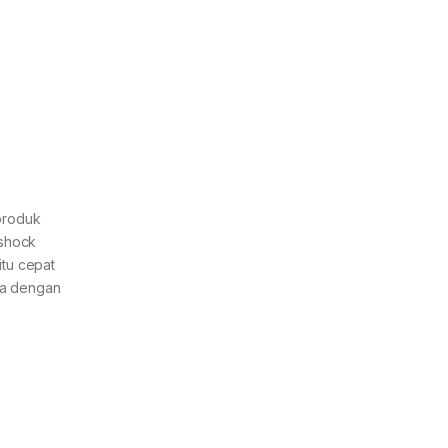
produk
-shock
itu cepat
ya dengan