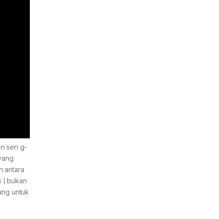
i seri g-
 yang
n antara
 ( bukan
ung untuk