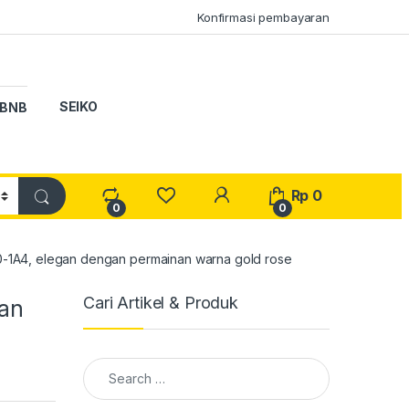
Konfirmasi pembayaran
SEIKO
BNB
My Account
Rp
0
0
0
A4, elegan dengan permainan warna gold rose
Cari Artikel & Produk
an
Search for: