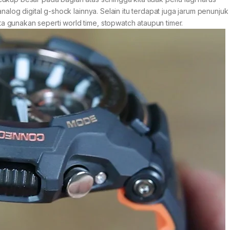
nalog digital g-shock lainnya. Selain itu terdapat juga jarum penunju
 gunakan seperti world time, stopwatch ataupun timer.