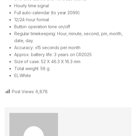
Hourly time signal
Full auto-calendar (to year 2099)
12/24-hour format
Button operation tone on/off
Regular timekeeping: Hour, minute, second, pm, month,
date, day
Accuracy: ±15 seconds per month
Approx. battery life: 3 years on CR2025
Size of case: 52 X 46.3 X 16.3 mm
Total weight: 56 g
EL:White
Post Views:
6,878