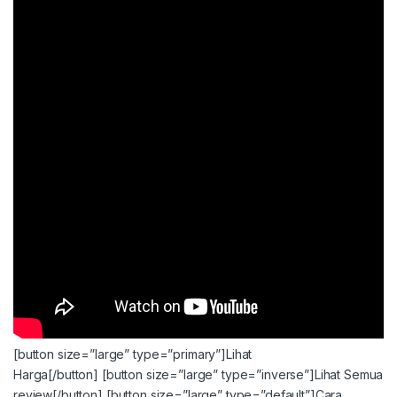
[button size=”large” type=”primary”]Lihat
Harga[/button]
[button size=”large” type=”inverse”]Lihat Semua
review[/button]
[button size=”large” type=”default”]Cara