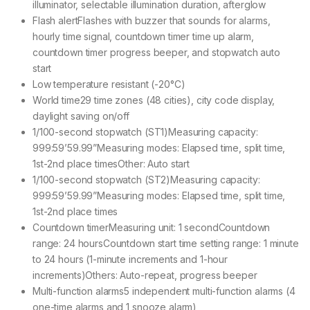
illuminator, selectable illumination duration, afterglow
Flash alertFlashes with buzzer that sounds for alarms,
hourly time signal, countdown timer time up alarm,
countdown timer progress beeper, and stopwatch auto
start
Low temperature resistant (-20°C)
World time29 time zones (48 cities), city code display,
daylight saving on/off
1/100-second stopwatch (ST1)Measuring capacity:
999:59’59.99”Measuring modes: Elapsed time, split time,
1st-2nd place timesOther: Auto start
1/100-second stopwatch (ST2)Measuring capacity:
999:59’59.99”Measuring modes: Elapsed time, split time,
1st-2nd place times
Countdown timerMeasuring unit: 1 secondCountdown
range: 24 hoursCountdown start time setting range: 1 minute
to 24 hours (1-minute increments and 1-hour
increments)Others: Auto-repeat, progress beeper
Multi-function alarms5 independent multi-function alarms (4
one-time alarms and 1 snooze alarm)