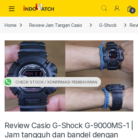
Skip to navigation
Skip to content
Open
0
Home
Review Jam Tangan Casio
G-Shock
Rev
CHECK STOCK / KONFIRMASI PEMBAYARAN
Review Casio G-Shock G-9000MS-1 |
Jam tangguh dan bandel dengan