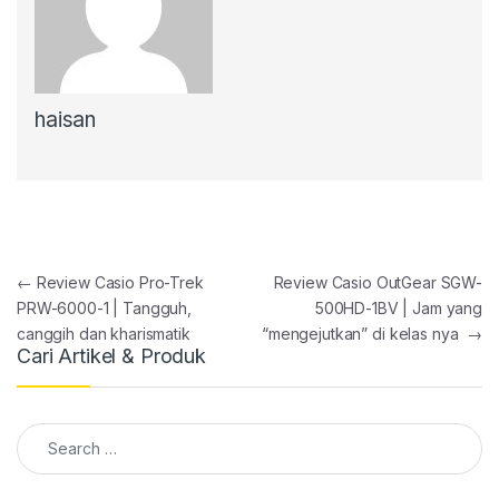
haisan
Post navigation
←
Review Casio Pro-Trek
Review Casio OutGear SGW-
PRW-6000-1 | Tangguh,
500HD-1BV | Jam yang
canggih dan kharismatik
“mengejutkan” di kelas nya
→
Cari Artikel & Produk
Search for: