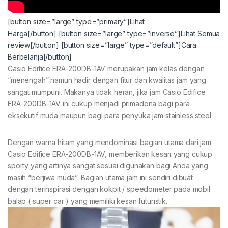
[button size=”large” type=”primary”]Lihat
Harga[/button]
[button size=”large” type=”inverse”]Lihat Semua
review[/button]
[button size=”large” type=”default”]Cara
Berbelanja[/button]
Casio Edifice ERA-200DB-1AV merupakan jam kelas dengan
“menengah” namun hadir dengan fitur dan kwalitas jam yang
sangat mumpuni. Makanya tidak heran, jika jam Casio Edifice
ERA-200DB-1AV ini cukup menjadi primadona bagi para
eksekutif muda maupun bagi para penyuka jam stainless steel.
Dengan warna hitam yang mendominasi bagian utama dari jam
Casio Edifice ERA-200DB-1AV, memberikan kesan yang cukup
sporty yang artinya sangat sesuai digunakan bagi Anda yang
masih “berjiwa muda”. Bagian utama jam ini sendiri dibuat
dengan terinspirasi dengan kokpit / speedometer pada mobil
balap ( super car ) yang memiliki kesan futuristik.