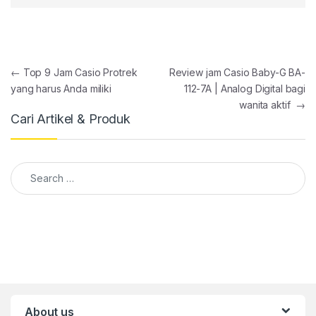
Post navigation
←
Top 9 Jam Casio Protrek
Review jam Casio Baby-G BA-
yang harus Anda miliki
112-7A | Analog Digital bagi
wanita aktif
→
Cari Artikel & Produk
Search for:
About us