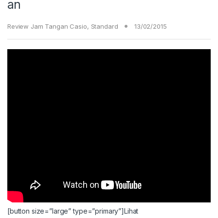
an
Review Jam Tangan Casio
,
Standard
13/02/2015
[button size=”large” type=”primary”]Lihat