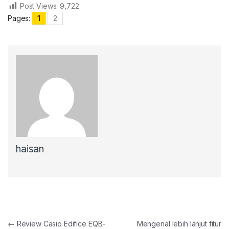
Post Views:
9,722
Pages:
1
2
haisan
Post navigation
←
Review Casio Edifice EQB-
Mengenal lebih lanjut fitur