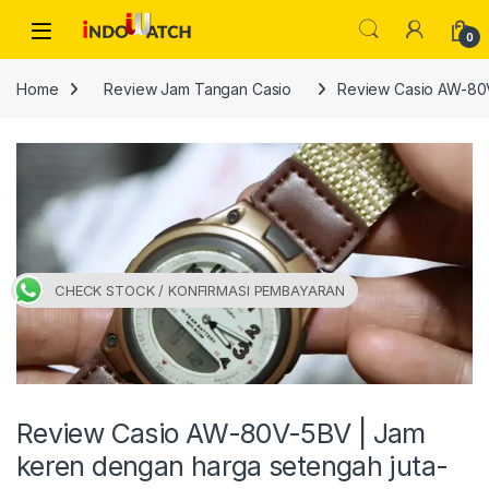
Skip to navigation
Skip to content
Open
0
Home
Review Jam Tangan Casio
Review Casio AW-80V
CHECK STOCK / KONFIRMASI PEMBAYARAN
Review Casio AW-80V-5BV | Jam
keren dengan harga setengah juta-