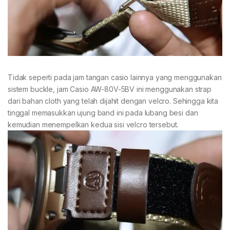
Tidak seperti pada jam tangan casio lainnya yang menggunakan
sistem buckle, jam Casio AW-80V-5BV ini menggunakan strap
dari bahan cloth yang telah dijahit dengan velcro. Sehingga kita
tinggal memasukkan ujung band ini pada lubang besi dan
kemudian menempelkan kedua sisi velcro tersebut.