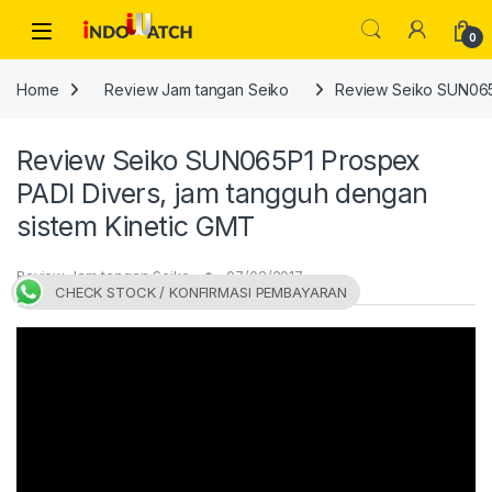
Skip to navigation
Skip to content
Open
0
Home
Review Jam tangan Seiko
Review Seiko SUN065P
Review Seiko SUN065P1 Prospex
PADI Divers, jam tangguh dengan
sistem Kinetic GMT
Review Jam tangan Seiko
07/02/2017
CHECK STOCK / KONFIRMASI PEMBAYARAN