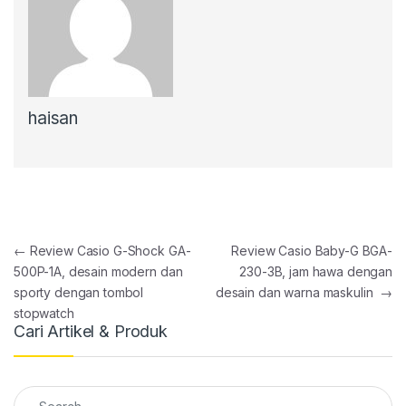
haisan
Post navigation
←
Review Casio G-Shock GA-
Review Casio Baby-G BGA-
500P-1A, desain modern dan
230-3B, jam hawa dengan
sporty dengan tombol
desain dan warna maskulin
→
stopwatch
Cari Artikel & Produk
Search for: