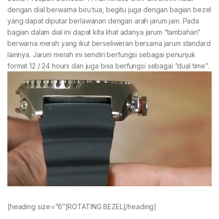
dengan dial berwarna biru tua, begitu juga dengan bagian bezel
yang dapat diputar berlawanan dengan arah jarum jam. Pada
bagian dalam dial ini dapat kita lihat adanya jarum “tambahan”
berwarna merah yang ikut berseliweran bersama jarum standard
lainnya. Jarum merah ini sendiri berfungsi sebagai penunjuk
format 12 / 24 hours dan juga bisa berfungsi sebagai “dual time”.
[heading size=”6″]ROTATING BEZEL[/heading]