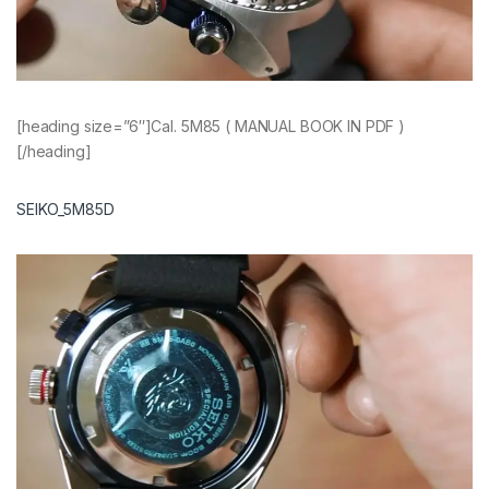
[heading size=”6″]Cal. 5M85 ( MANUAL BOOK IN PDF )
[/heading]
SEIKO_5M85D