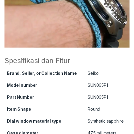
Spesifikasi dan Fitur
Brand, Seller, or Collection Name
Seiko
Model number
SUN065P1
Part Number
SUN065P1
Item Shape
Round
Dial window material type
Synthetic sapphire
Case diameter
47.5 millimeters