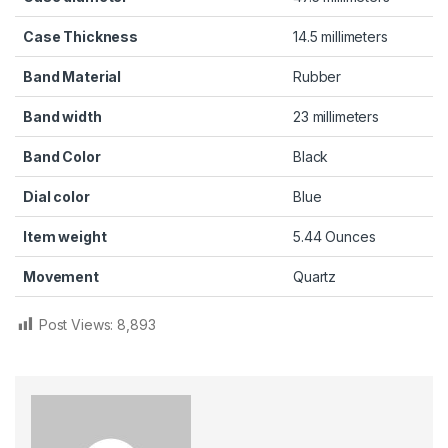
Case Thickness
14.5 millimeters
Band Material
Rubber
Band width
23 millimeters
Band Color
Black
Dial color
Blue
Item weight
5.44 Ounces
Movement
Quartz
Post Views:
8,893