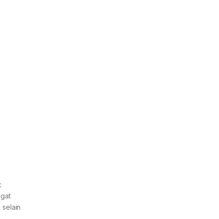
k
ngat
 selain