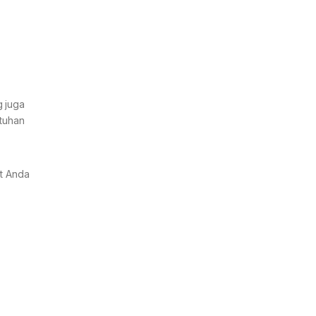
g juga
ntuhan
at Anda