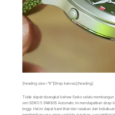
[heading size=”6″]Strap kanvas[/heading]
Tidak dapat disangkal bahwa Seiko selalu membangun
seri SEIKO 5 SNK805 Automatic ini mendapatkan strap b
tinggi. Hal ini dapat kami lihat dan rasakan dari kekaku
memberikan rasa aman saat kita gunakan, juga terlihat le