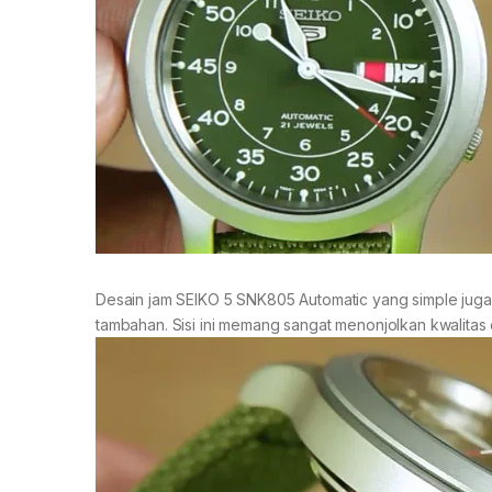
Desain jam SEIKO 5 SNK805 Automatic yang simple juga k
tambahan. Sisi ini memang sangat menonjolkan kwalitas d