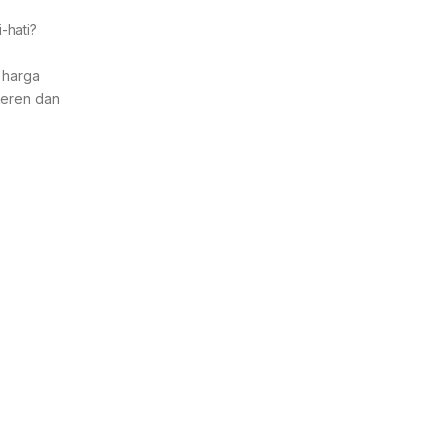
-hati?
 harga
 keren dan