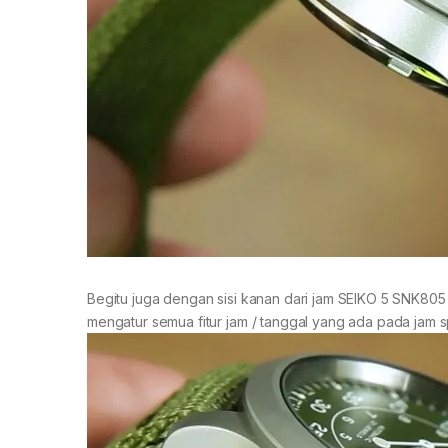
Begitu juga dengan sisi kanan dari jam SEIKO 5 SNK805 A
mengatur semua fitur jam / tanggal yang ada pada jam sp