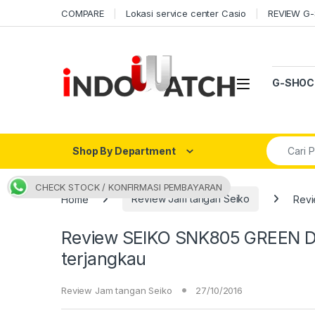
Skip to navigation
Skip to content
COMPARE
Lokasi service center Casio
REVIEW G
Open
G-SHOC
Search fo
Shop By Department
CHECK STOCK / KONFIRMASI PEMBAYARAN
Home
Review Jam tangan Seiko
Revi
Review SEIKO SNK805 GREEN D
terjangkau
Review Jam tangan Seiko
27/10/2016