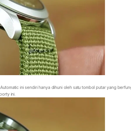
utomatic ini sendiri hanya dihuni oleh satu tombol putar yang berfun
orty ini.