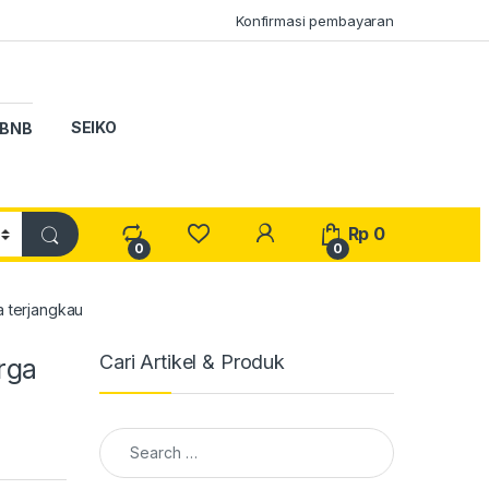
Konfirmasi pembayaran
SEIKO
BNB
My Account
Rp
0
0
0
 terjangkau
Cari Artikel & Produk
rga
Search for: