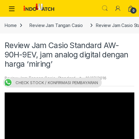
Skip to navigation
Skip to content
Open
0
Home
Review Jam Tangan Casio
Review Jam Casio Sta
Review Jam Casio Standard AW-
90H-9EV, jam analog digital dengan
harga ‘miring’
Review Jam Tangan Casio
,
Standard
10/07/2016
CHECK STOCK / KONFIRMASI PEMBAYARAN