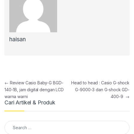
haisan
Post navigation
←
Review Casio Baby-G BGD-
Head to head : Casio G-shock
140-1B, jam digital dengan LCD
G-9000-3 dan G-shock GD-
warna warni
400-9
→
Cari Artikel & Produk
Search for: