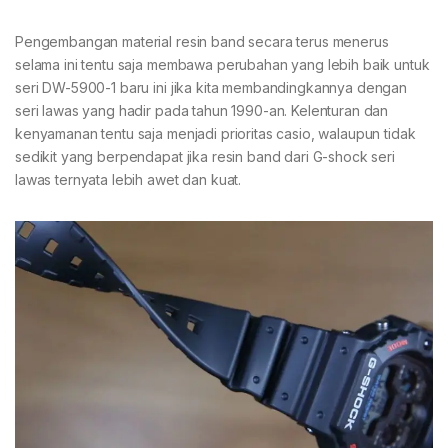
Pengembangan material resin band secara terus menerus
selama ini tentu saja membawa perubahan yang lebih baik untuk
seri DW-5900-1 baru ini jika kita membandingkannya dengan
seri lawas yang hadir pada tahun 1990-an. Kelenturan dan
kenyamanan tentu saja menjadi prioritas casio, walaupun tidak
sedikit yang berpendapat jika resin band dari G-shock seri
lawas ternyata lebih awet dan kuat.