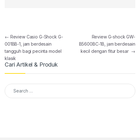
Post navigation
←
Review Casio G-Shock G-
Review G-shock GW-
001BB-1, jam berdesain
B5600BC-1B, jam berdesain
tangguh bagi pecinta model
kecil dengan fitur besar
→
klasik
Cari Artikel & Produk
Search for: