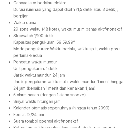
Cahaya latar berkilau elektro
Durasi iluminasi yang dapat dipilih (1,5 detik atau 3 detik),
berpijar
Waktu dunia
29 zona waktu (48 kota), waktu musim panas aktif/nonaktif
Stopwatch 1/100 detik
Kapasitas pengukuran: 59’59.99”
Mode pengukuran: Waktu berlalu, waktu split, waktu posisi
pertama-kedua
Pengatur waktu mundur
Unit pengukuran: 1 detik
Jarak waktu mundur: 24 jam
Jarak pengaturan waktu mulai waktu mundur: 1 menit hingga
24 jam (kenaikan 1 menit dan kenaikan 1 jam)
5 alarm harian (dengan 1 alarm snooze)
Sinyal waktu hitungan jam
Kalender otomatis sepenuhnya (hingga tahun 2099)
Format 12/24 jam
Suara tombol operasi aktif/nonaktif
Ketepatan waktu reguler: Jam, menit, detik, pm, tanggal,