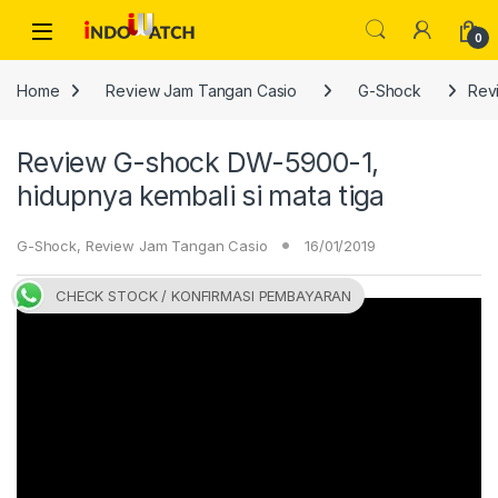
Skip to navigation
Skip to content
Open
0
Home
Review Jam Tangan Casio
G-Shock
Rev
Review G-shock DW-5900-1,
hidupnya kembali si mata tiga
G-Shock
,
Review Jam Tangan Casio
16/01/2019
CHECK STOCK / KONFIRMASI PEMBAYARAN