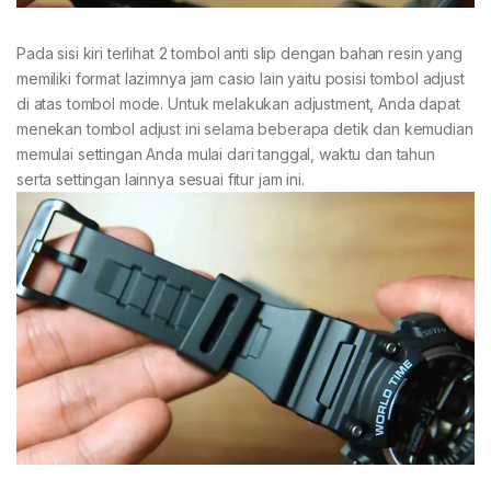
Pada sisi kiri terlihat 2 tombol anti slip dengan bahan resin yang
memiliki format lazimnya jam casio lain yaitu posisi tombol adjust
di atas tombol mode. Untuk melakukan adjustment, Anda dapat
menekan tombol adjust ini selama beberapa detik dan kemudian
memulai settingan Anda mulai dari tanggal, waktu dan tahun
serta settingan lainnya sesuai fitur jam ini.