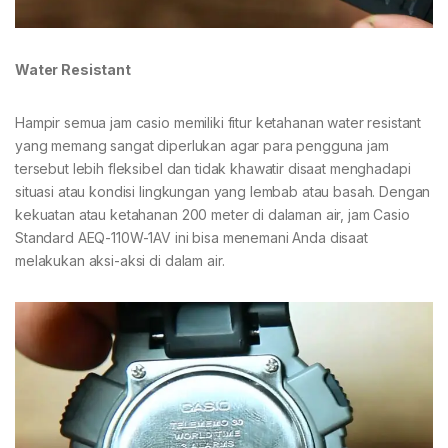
Water Resistant
Hampir semua jam casio memiliki fitur ketahanan water resistant
yang memang sangat diperlukan agar para pengguna jam
tersebut lebih fleksibel dan tidak khawatir disaat menghadapi
situasi atau kondisi lingkungan yang lembab atau basah. Dengan
kekuatan atau ketahanan 200 meter di dalaman air, jam Casio
Standard AEQ-110W-1AV ini bisa menemani Anda disaat
melakukan aksi-aksi di dalam air.