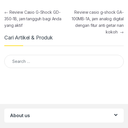
Post navigation
←
Review Casio G-Shock GD-
Review casio g-shock GA-
350-1B, jam tangguh bagi Anda
100MB-1A, jam analog digital
yang aktif
dengan fitur anti getar nan
kokoh
→
Cari Artikel & Produk
Search for:
About us