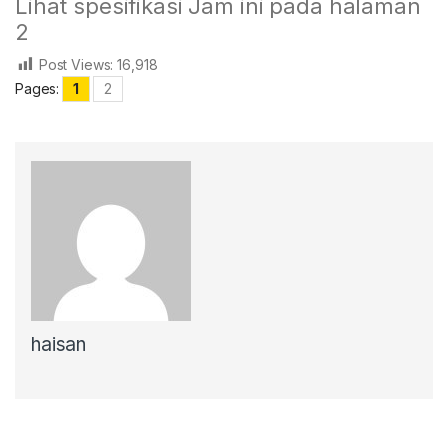
Lihat spesifikasi Jam ini pada halaman
2
Post Views:
16,918
Pages:
1
2
haisan