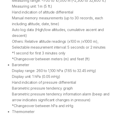
Measuring range: –700 to 10,000 m (–2,300 to 32,800 ft.)
Measuring unit: 1 m (5 ft.)
Hand indication of altitude differential
Manual memory measurements (up to 30 records, each
including altitude, date, time)
Auto log data (High/low altitudes, cumulative ascent and
descent)
Others: Relative altitude readings (±100 m /±1000 m),
Selectable measurement interval: 5 seconds or 2 minutes
*1 second for first 3 minutes only
*Changeover between meters (m) and feet (ft)
Barometer
Display range: 260 to 1,100 hPa (7.65 to 32.45 inHg)
Display unit: 1 hPa (0.05 inHg)
Hand indication of pressure differential
Barometric pressure tendency graph
Barometric pressure tendency information alarm (beep and
arrow indicates significant changes in pressure)
*Changeover between hPa and inHg
Thermometer