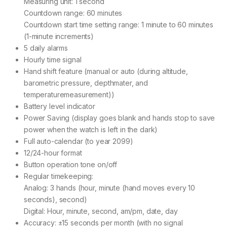
Measuring unit: 1 second
Countdown range: 60 minutes
Countdown start time setting range: 1 minute to 60 minutes
(1-minute increments)
5 daily alarms
Hourly time signal
Hand shift feature (manual or auto (during altitude,
barometric pressure, depthmater, and
temperaturemeasurement))
Battery level indicator
Power Saving (display goes blank and hands stop to save
power when the watch is left in the dark)
Full auto-calendar (to year 2099)
12/24-hour format
Button operation tone on/off
Regular timekeeping:
Analog: 3 hands (hour, minute (hand moves every 10
seconds), second)
Digital: Hour, minute, second, am/pm, date, day
Accuracy: ±15 seconds per month (with no signal