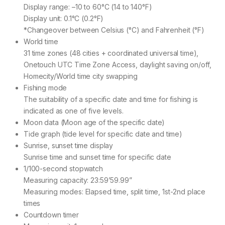
Display range: –10 to 60°C (14 to 140°F)
Display unit: 0.1°C (0.2°F)
*Changeover between Celsius (°C) and Fahrenheit (°F)
World time
31 time zones (48 cities + coordinated universal time),
Onetouch UTC Time Zone Access, daylight saving on/off,
Homecity/World time city swapping
Fishing mode
The suitability of a specific date and time for fishing is
indicated as one of five levels.
Moon data (Moon age of the specific date)
Tide graph (tide level for specific date and time)
Sunrise, sunset time display
Sunrise time and sunset time for specific date
1/100-second stopwatch
Measuring capacity: 23:59’59.99”
Measuring modes: Elapsed time, split time, 1st-2nd place
times
Countdown timer