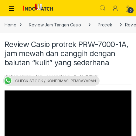
Skip to navigation
Skip to content
Open
0
Home
Review Jam Tangan Casio
Protrek
Revie
Review Casio protrek PRW-7000-1A,
jam mewah dan canggih dengan
balutan “kulit” yang sederhana
Protrek
,
Review Jam Tangan Casio
15/11/2016
CHECK STOCK / KONFIRMASI PEMBAYARAN