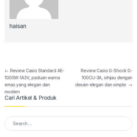
haisan
Post navigation
←
Review Casio Standard AE-
Review Casio G-Shock G-
1000W-1A3V, paduan warna
100CU-3A, sihijau dengan
emas yang elegan dan
desain elegan dan simple
→
modern
Cari Artikel & Produk
Search for: