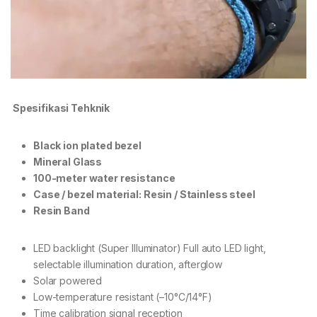
Spesifikasi Tehknik
Black ion plated bezel
Mineral Glass
100-meter water resistance
Case / bezel material: Resin / Stainless steel
Resin Band
LED backlight (Super Illuminator) Full auto LED light,
selectable illumination duration, afterglow
Solar powered
Low-temperature resistant (–10°C/14°F)
Time calibration signal reception