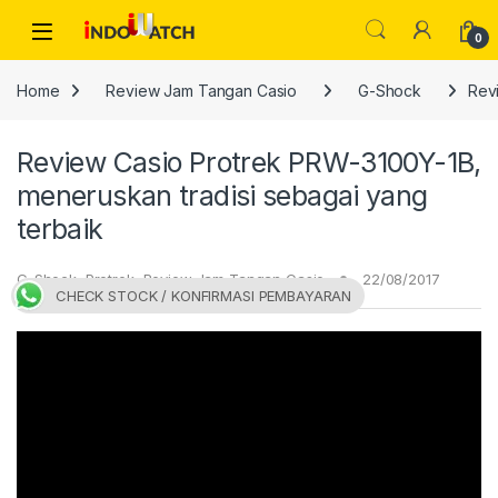
Skip to navigation
Skip to content
Open
0
Home
Review Jam Tangan Casio
G-Shock
Rev
Review Casio Protrek PRW-3100Y-1B,
meneruskan tradisi sebagai yang
terbaik
G-Shock
,
Protrek
,
Review Jam Tangan Casio
22/08/2017
CHECK STOCK / KONFIRMASI PEMBAYARAN