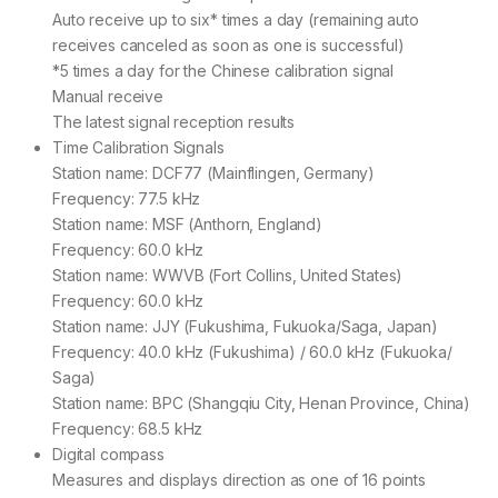
Auto receive up to six* times a day (remaining auto
receives canceled as soon as one is successful)
*5 times a day for the Chinese calibration signal
Manual receive
The latest signal reception results
Time Calibration Signals
Station name: DCF77 (Mainflingen, Germany)
Frequency: 77.5 kHz
Station name: MSF (Anthorn, England)
Frequency: 60.0 kHz
Station name: WWVB (Fort Collins, United States)
Frequency: 60.0 kHz
Station name: JJY (Fukushima, Fukuoka/Saga, Japan)
Frequency: 40.0 kHz (Fukushima) / 60.0 kHz (Fukuoka/
Saga)
Station name: BPC (Shangqiu City, Henan Province, China)
Frequency: 68.5 kHz
Digital compass
Measures and displays direction as one of 16 points