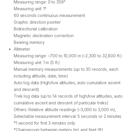
Measuring range: 0 to 359°
Measuring unit: 1°
60 seconds continuous measurement
Graphic direction pointer
Bidirectional calibration
Magnetic declination correction
Bearing memory
Altimeter
Measuring range: –700 to 10,000 m (–2,300 to 32,800 ft.)
Measuring unit: 1 m (5 ft.)
Manual memory measurements (up to 30 records, each
including altitude, date, time)
Auto log data (High/low altitudes, auto cumulative ascent
and descent)
Trek log data (up to 14 records of high/low altitudes, auto
cumulative ascent and descent of particular treks)
Others: Relative altitude readings (–3,000 to 3,000 m),
Selectable measurement interval: 5 seconds or 2 minutes
*1 second for first 3 minutes only
*Changeover between meters (m) and feet (ft)