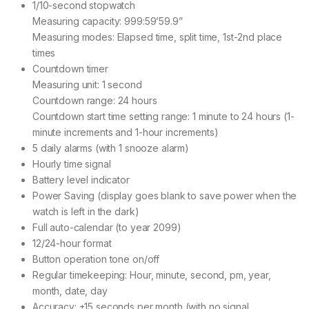
1/10-second stopwatch
Measuring capacity: 999:59’59.9”
Measuring modes: Elapsed time, split time, 1st-2nd place
times
Countdown timer
Measuring unit: 1 second
Countdown range: 24 hours
Countdown start time setting range: 1 minute to 24 hours (1-
minute increments and 1-hour increments)
5 daily alarms (with 1 snooze alarm)
Hourly time signal
Battery level indicator
Power Saving (display goes blank to save power when the
watch is left in the dark)
Full auto-calendar (to year 2099)
12/24-hour format
Button operation tone on/off
Regular timekeeping: Hour, minute, second, pm, year,
month, date, day
Accuracy: ±15 seconds per month (with no signal