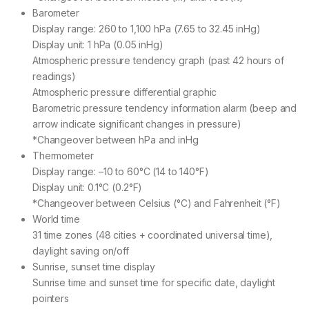
Barometer
Display range: 260 to 1,100 hPa (7.65 to 32.45 inHg)
Display unit: 1 hPa (0.05 inHg)
Atmospheric pressure tendency graph (past 42 hours of
readings)
Atmospheric pressure differential graphic
Barometric pressure tendency information alarm (beep and
arrow indicate significant changes in pressure)
*Changeover between hPa and inHg
Thermometer
Display range: –10 to 60°C (14 to 140°F)
Display unit: 0.1°C (0.2°F)
*Changeover between Celsius (°C) and Fahrenheit (°F)
World time
31 time zones (48 cities + coordinated universal time),
daylight saving on/off
Sunrise, sunset time display
Sunrise time and sunset time for specific date, daylight
pointers