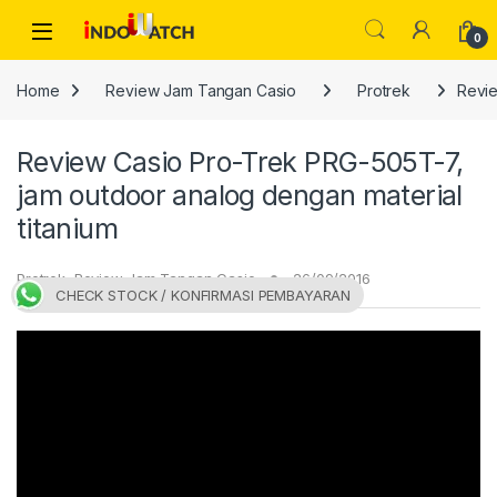
Skip to navigation
Skip to content
Open
0
Home
Review Jam Tangan Casio
Protrek
Revie
Review Casio Pro-Trek PRG-505T-7,
jam outdoor analog dengan material
titanium
Protrek
,
Review Jam Tangan Casio
26/09/2016
CHECK STOCK / KONFIRMASI PEMBAYARAN