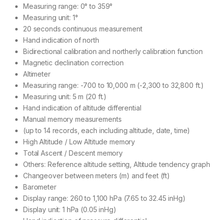
Measuring range: 0° to 359°
Measuring unit: 1°
20 seconds continuous measurement
Hand indication of north
Bidirectional calibration and northerly calibration function
Magnetic declination correction
Altimeter
Measuring range: -700 to 10,000 m (-2,300 to 32,800 ft.)
Measuring unit: 5 m (20 ft.)
Hand indication of altitude differential
Manual memory measurements
(up to 14 records, each including altitude, date, time)
High Altitude / Low Altitude memory
Total Ascent / Descent memory
Others: Reference altitude setting, Altitude tendency graph
Changeover between meters (m) and feet (ft)
Barometer
Display range: 260 to 1,100 hPa (7.65 to 32.45 inHg)
Display unit: 1 hPa (0.05 inHg)