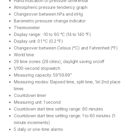
Hand indication of pressure differential
Atmospheric pressure tendency graph
Changeover between hPa and inHg
Barometric pressure change indicator
Thermometer
Display range: -10 to 60 °C (14 to 140 °F)
Display unit: 0.1 °C (0.2 °F)
Changeover between Celsius (°C) and Fahrenheit (°F)
World time
29 time zones (29 cities), daylight saving on/off
1/100-second stopwatch
Measuring capacity: 59’59.99”
Measuring modes: Elapsed time, split time, 1st-2nd place
times
Countdown timer
Measuring unit: 1 second
Countdown start time setting range: 60 minutes
Countdown start time setting range: 1 to 60 minutes (1-
minute increments)
5 daily or one-time alarms