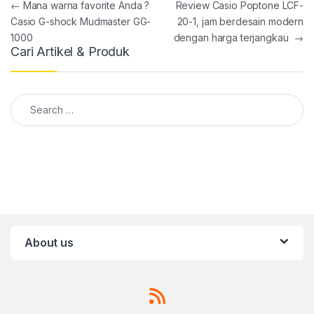
Post navigation
←
Mana warna favorite Anda ?
Review Casio Poptone LCF-
Casio G-shock Mudmaster GG-
20-1, jam berdesain modern
1000
dengan harga terjangkau
→
Cari Artikel & Produk
Search for:
About us