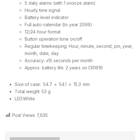
5 daily alarms (with 1 snooze alarm)
Hourly time signal
Battery level indicator
Full auto-calendar (to year 2099)
12/24-hour format
Button operation tone on/off
Regular timekeeping: Hour, minute, second, pm, year,
month, date, day
Accuracy: ±15 seconds per month
Approx. battery life: 2 years on CR1616
Size of case: 54.7 × 54.1 × 15.3 mm
Total weight: 53 g
LED:White
Post Views:
7,635