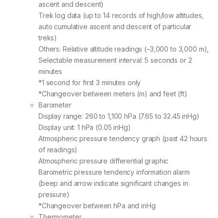
ascent and descent)
Trek log data (up to 14 records of high/low altitudes,
auto cumulative ascent and descent of particular
treks)
Others: Relative altitude readings (–3,000 to 3,000 m),
Selectable measurement interval: 5 seconds or 2
minutes
*1 second for first 3 minutes only
*Changeover between meters (m) and feet (ft)
Barometer
Display range: 260 to 1,100 hPa (7.65 to 32.45 inHg)
Display unit: 1 hPa (0.05 inHg)
Atmospheric pressure tendency graph (past 42 hours
of readings)
Atmospheric pressure differential graphic
Barometric pressure tendency information alarm
(beep and arrow indicate significant changes in
pressure)
*Changeover between hPa and inHg
Thermometer