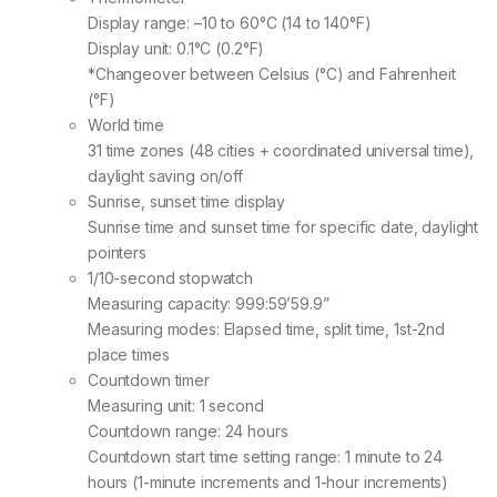
Display range: –10 to 60°C (14 to 140°F)
Display unit: 0.1°C (0.2°F)
*Changeover between Celsius (°C) and Fahrenheit
(°F)
World time
31 time zones (48 cities + coordinated universal time),
daylight saving on/off
Sunrise, sunset time display
Sunrise time and sunset time for specific date, daylight
pointers
1/10-second stopwatch
Measuring capacity: 999:59’59.9”
Measuring modes: Elapsed time, split time, 1st-2nd
place times
Countdown timer
Measuring unit: 1 second
Countdown range: 24 hours
Countdown start time setting range: 1 minute to 24
hours (1-minute increments and 1-hour increments)