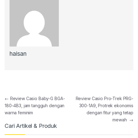
haisan
Post navigation
←
Review Casio Baby-G BGA-
Review Casio Pro-Trek PRG-
180-4B3, jam tangguh dengan
300-1A9, Protrek ekonomis
warna feminim
dengan fitur yang tetap
mewah
→
Cari Artikel & Produk