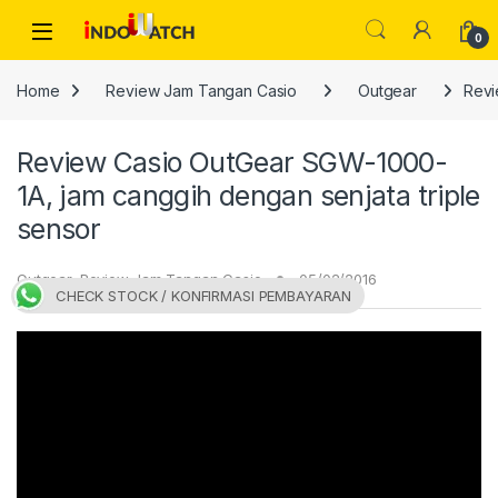
Skip to navigation
Skip to content
Open
0
Home
Review Jam Tangan Casio
Outgear
Revi
Review Casio OutGear SGW-1000-
1A, jam canggih dengan senjata triple
sensor
Outgear
,
Review Jam Tangan Casio
05/02/2016
CHECK STOCK / KONFIRMASI PEMBAYARAN