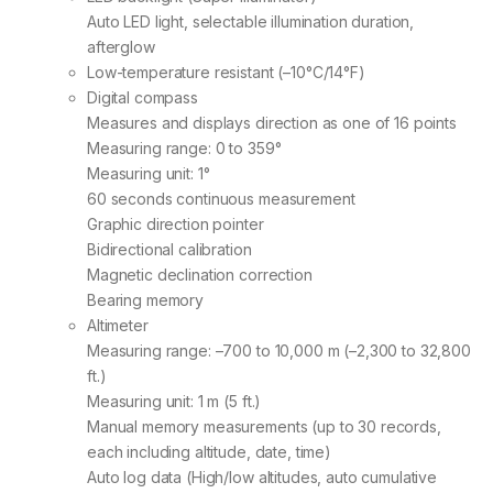
Auto LED light, selectable illumination duration,
afterglow
Low-temperature resistant (–10°C/14°F)
Digital compass
Measures and displays direction as one of 16 points
Measuring range: 0 to 359°
Measuring unit: 1°
60 seconds continuous measurement
Graphic direction pointer
Bidirectional calibration
Magnetic declination correction
Bearing memory
Altimeter
Measuring range: –700 to 10,000 m (–2,300 to 32,800
ft.)
Measuring unit: 1 m (5 ft.)
Manual memory measurements (up to 30 records,
each including altitude, date, time)
Auto log data (High/low altitudes, auto cumulative