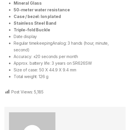
Mineral Glass
50-meter water resistance
Case / bezel: Ion plated
Stainless Steel Band
Triple-fold Buckle
Date display
Regular timekeepingAnalog: 3 hands (hour, minute,
second)
Accuracy: ±20 seconds per month
Approx. battery life: 3 years on SR626SW
Size of case: 50 X 44.9 X 9.4 mm
Total weight: 126 g
Post Views:
5,185