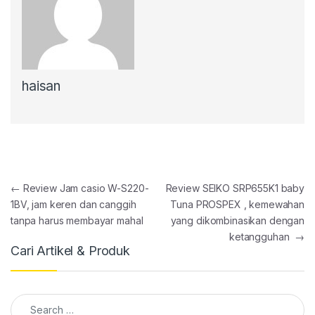
haisan
Post navigation
←
Review Jam casio W-S220-
Review SEIKO SRP655K1 baby
1BV, jam keren dan canggih
Tuna PROSPEX , kemewahan
tanpa harus membayar mahal
yang dikombinasikan dengan
ketangguhan
→
Cari Artikel & Produk
Search for: