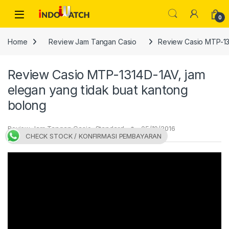
Skip to navigation
Skip to content
Open
0
Home
Review Jam Tangan Casio
Review Casio MTP-13
Review Casio MTP-1314D-1AV, jam
elegan yang tidak buat kantong
bolong
Review Jam Tangan Casio
,
Standard
05/10/2016
CHECK STOCK / KONFIRMASI PEMBAYARAN