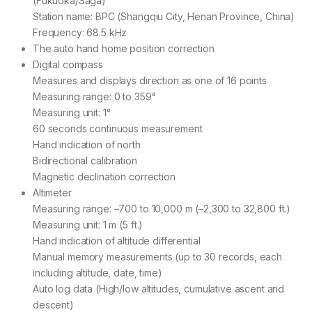
(Fukuoka/Saga)
Station name: BPC (Shangqiu City, Henan Province, China)
Frequency: 68.5 kHz
The auto hand home position correction
Digital compass
Measures and displays direction as one of 16 points
Measuring range: 0 to 359°
Measuring unit: 1°
60 seconds continuous measurement
Hand indication of north
Bidirectional calibration
Magnetic declination correction
Altimeter
Measuring range: –700 to 10,000 m (–2,300 to 32,800 ft.)
Measuring unit: 1 m (5 ft.)
Hand indication of altitude differential
Manual memory measurements (up to 30 records, each
including altitude, date, time)
Auto log data (High/low altitudes, cumulative ascent and
descent)