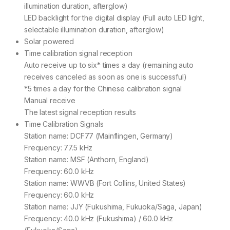
illumination duration, afterglow)
LED backlight for the digital display (Full auto LED light,
selectable illumination duration, afterglow)
Solar powered
Time calibration signal reception
Auto receive up to six* times a day (remaining auto
receives canceled as soon as one is successful)
*5 times a day for the Chinese calibration signal
Manual receive
The latest signal reception results
Time Calibration Signals
Station name: DCF77 (Mainflingen, Germany)
Frequency: 77.5 kHz
Station name: MSF (Anthorn, England)
Frequency: 60.0 kHz
Station name: WWVB (Fort Collins, United States)
Frequency: 60.0 kHz
Station name: JJY (Fukushima, Fukuoka/Saga, Japan)
Frequency: 40.0 kHz (Fukushima) / 60.0 kHz