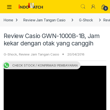
Skip to navigation
Skip to content
Open
0
Home
Review Jam Tangan Casio
G-Shock
Rev
Review Casio GWN-1000B-1B, Jam
kekar dengan otak yang canggih
G-Shock
,
Review Jam Tangan Casio
20/04/2016
CHECK STOCK / KONFIRMASI PEMBAYARAN