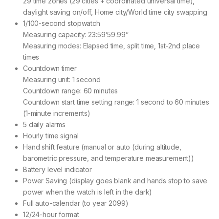
29 time zones (29 cities + coordinated universal time),
daylight saving on/off, Home city/World time city swapping
1/100-second stopwatch
Measuring capacity: 23:59’59.99”
Measuring modes: Elapsed time, split time, 1st-2nd place
times
Countdown timer
Measuring unit: 1 second
Countdown range: 60 minutes
Countdown start time setting range: 1 second to 60 minutes
(1-minute increments)
5 daily alarms
Hourly time signal
Hand shift feature (manual or auto (during altitude,
barometric pressure, and temperature measurement))
Battery level indicator
Power Saving (display goes blank and hands stop to save
power when the watch is left in the dark)
Full auto-calendar (to year 2099)
12/24-hour format