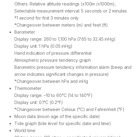
Others: Relative altitude readings (±100m /±1000m),
Selectable measurement interval: 5 seconds or 2 minutes
*1 second for first 3 minutes only
*Changeover between meters (m) and feet (ft)
Barometer
Display range: 260 to 1,100 hPa (7.65 to 32.45 inHg)
Display unit: 1 hPa (0.05 inHg)
Hand indication of pressure differential
Atmospheric pressure tendency graph
Barometric pressure tendency information alarm (beep and
arrow indicates significant changes in pressure)
*Changeover between hPa and inHg
Thermometer
Display range: –10 to 60°C (14 to 140°F)
Display unit: 0.1°C (0.2°F)
*Changeover between Celsius (°C) and Fahrenheit (°F)
Moon data (moon age of the specific date)
Tide graph (tide level for specific date and time)
World time