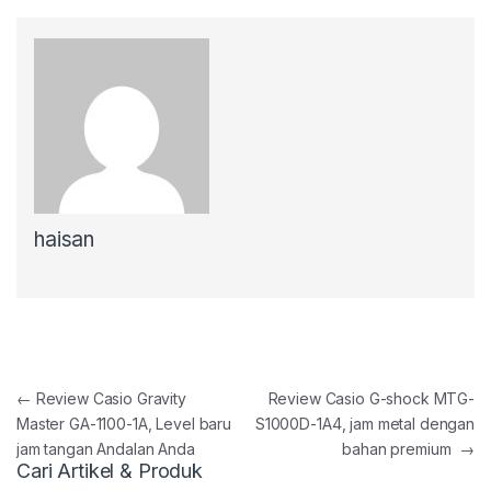
haisan
Post navigation
←
Review Casio Gravity
Review Casio G-shock MTG-
Master GA-1100-1A, Level baru
S1000D-1A4, jam metal dengan
jam tangan Andalan Anda
bahan premium
→
Cari Artikel & Produk