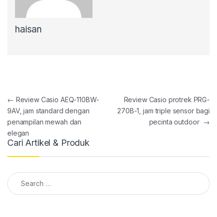
haisan
Post navigation
←
Review Casio AEQ-110BW-
Review Casio protrek PRG-
9AV, jam standard dengan
270B-1, jam triple sensor bagi
penampilan mewah dan
pecinta outdoor
→
elegan
Cari Artikel & Produk
Search for: