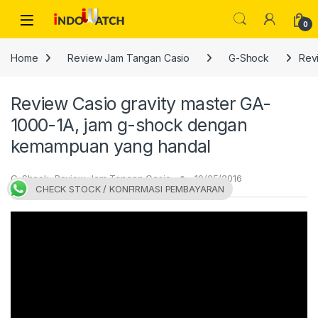
Skip to navigation
Skip to content
Open
0
Home
Review Jam Tangan Casio
G-Shock
Rev
Review Casio gravity master GA-
1000-1A, jam g-shock dengan
kemampuan yang handal
G-Shock
,
Review Jam Tangan Casio
10/05/2016
CHECK STOCK / KONFIRMASI PEMBAYARAN