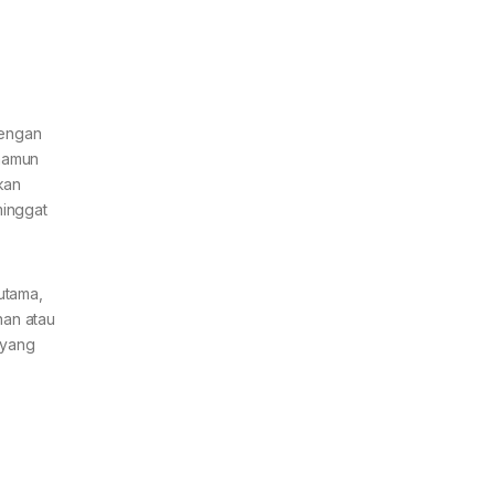
dengan
namun
kan
minggat
utama,
nan atau
 yang