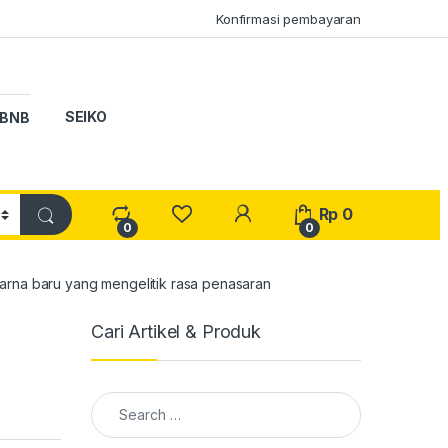
Konfirmasi pembayaran
SEIKO
BNB
My Account
Rp
0
0
0
na baru yang mengelitik rasa penasaran
Cari Artikel & Produk
Search for: