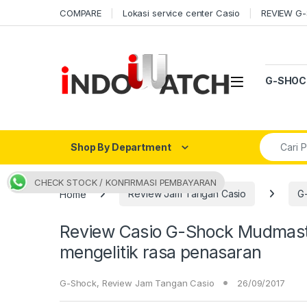
Skip to navigation
Skip to content
COMPARE
Lokasi service center Casio
REVIEW G
Open
G-SHOC
Search fo
Shop By Department
CHECK STOCK / KONFIRMASI PEMBAYARAN
Home
Review Jam Tangan Casio
G
Review Casio G-Shock Mudmast
mengelitik rasa penasaran
G-Shock
,
Review Jam Tangan Casio
26/09/2017