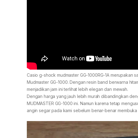
Casio g-shock mudmaster GG-1000RG-1A merupakan salah 
Mudmaster GG-1000. Dengan resin band berwarna hitam 
menjadikan jam ini terlihat lebih elegan dan mewah.
Dengan harga yang jauh lebih murah dibandingkan den
MUDMASTER GG-1000 ini. Namun karena tetap mengusun
angin segar pada kami sebelum benar-benar membuka b