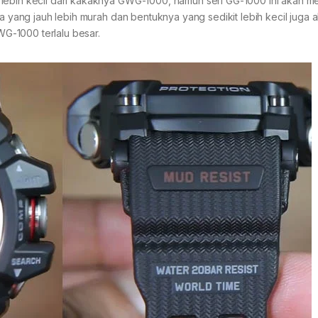
lebih kecil dari kakaknya GWG-1000, namun seri GG-1000 ini akan me
ga yang jauh lebih murah dan bentuknya yang sedikit lebih kecil juga 
G-1000 terlalu besar.