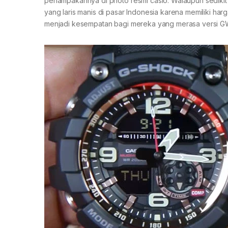
penampakannya di photo resmi casio. Walaupun sedikit 
yang laris manis di pasar Indonesia karena memiliki har
menjadi kesempatan bagi mereka yang merasa versi GW