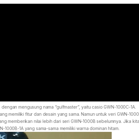
sio dengan mengusung nama “gulfmaster”, yaitu casio GWN-1000C-1A.
ng memiliki fitur dan desain yang sama. Namun untuk veri GWN-1000C
yang memberikan nilai lebih dari seri GWN-1000B sebelumnya. Jika kita 
 GWN-1000B-1A yang sama-sama memiliki warna dominan hitam.