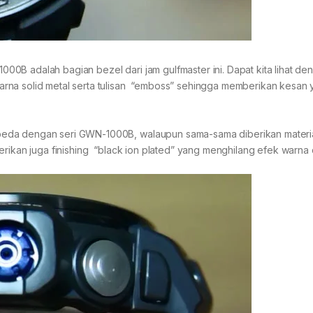
B adalah bagian bezel dari jam gulfmaster ini. Dapat kita lihat den
rna solid metal serta tulisan “emboss” sehingga memberikan kesan
beda dengan seri GWN-1000B, walaupun sama-sama diberikan materi
erikan juga finishing “black ion plated” yang menghilang efek warna 