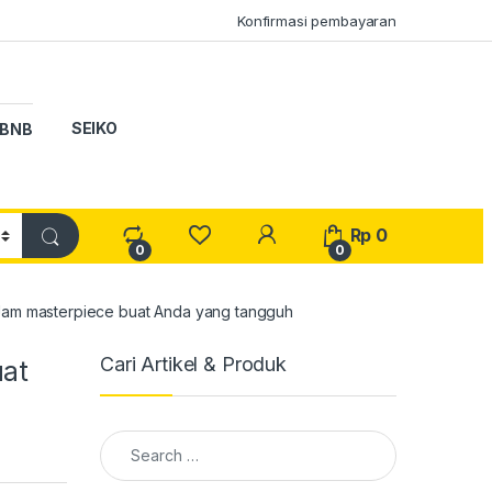
Konfirmasi pembayaran
SEIKO
BNB
My Account
Rp
0
0
0
Jam masterpiece buat Anda yang tangguh
Cari Artikel & Produk
uat
Search for: