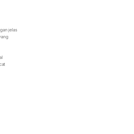
gan jelas
 yang
al
cat