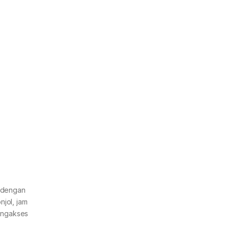
h dengan
jol, jam
mengakses