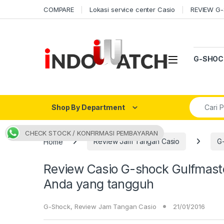
Skip to navigation
Skip to content
COMPARE
Lokasi service center Casio
REVIEW G
Open
G-SHOC
Search fo
Shop By Department
CHECK STOCK / KONFIRMASI PEMBAYARAN
Home
Review Jam Tangan Casio
G
Review Casio G-shock Gulfmas
Anda yang tangguh
G-Shock
,
Review Jam Tangan Casio
21/01/2016