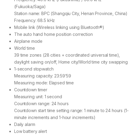
(Fukuoka/Saga)
Station name: BPC (Shangqiu City, Henan Province, China)
Frequency: 68.5 kHz
Mobile link (Wireless linking using Bluetooth®)
The auto hand home position correction
Airplane mode
World time
39 time zones (28 cities + coordinated universal time),
daylight saving on/off, Home city/World time city swapping
1-second stopwatch
Measuring capacity: 23:59’59
Measuring mode: Elapsed time
Countdown timer
Measuring unit: 1 second
Countdown range: 24 hours
Countdown start time setting range: 1 minute to 24 hours (1-
minute increments and 1-hour increments)
Daily alarm
Low battery alert