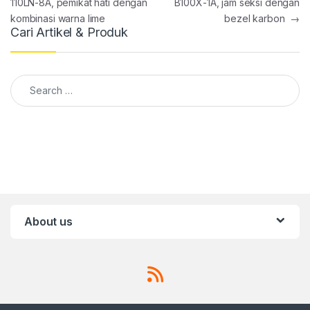
110LN-8A, pemikat hati dengan
B100X-1A, jam seksi dengan
kombinasi warna lime
bezel karbon
→
Cari Artikel & Produk
Search for:
About us