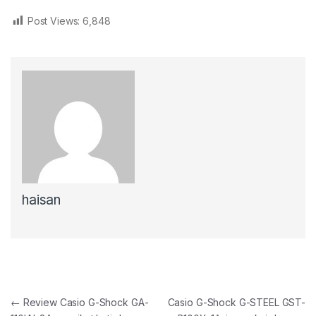
Post Views:
6,848
haisan
Post navigation
←
Review Casio G-Shock GA-
Casio G-Shock G-STEEL GST-