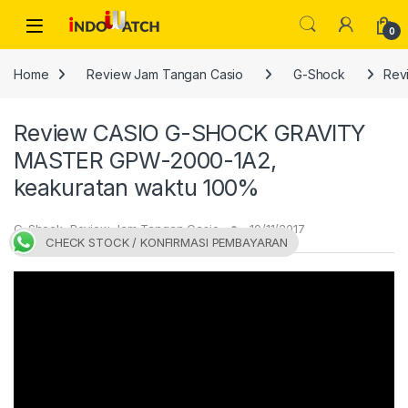
Skip to navigation
Skip to content
Open
0
Home
Review Jam Tangan Casio
G-Shock
Rev
Review CASIO G-SHOCK GRAVITY
MASTER GPW-2000-1A2,
keakuratan waktu 100%
G-Shock
,
Review Jam Tangan Casio
19/11/2017
CHECK STOCK / KONFIRMASI PEMBAYARAN