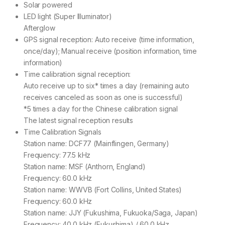
Solar powered
LED light (Super Illuminator)
Afterglow
GPS signal reception: Auto receive (time information,
once/day); Manual receive (position information, time
information)
Time calibration signal reception:
Auto receive up to six* times a day (remaining auto
receives canceled as soon as one is successful)
*5 times a day for the Chinese calibration signal
The latest signal reception results
Time Calibration Signals
Station name: DCF77 (Mainflingen, Germany)
Frequency: 77.5 kHz
Station name: MSF (Anthorn, England)
Frequency: 60.0 kHz
Station name: WWVB (Fort Collins, United States)
Frequency: 60.0 kHz
Station name: JJY (Fukushima, Fukuoka/Saga, Japan)
Frequency: 40.0 kHz (Fukushima) / 60.0 kHz