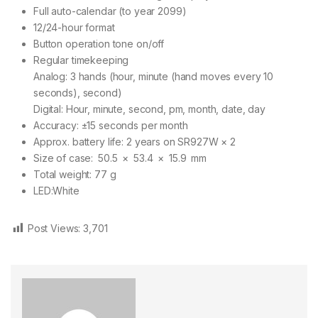
Full auto-calendar (to year 2099)
12/24-hour format
Button operation tone on/off
Regular timekeeping
Analog: 3 hands (hour, minute (hand moves every 10
seconds), second)
Digital: Hour, minute, second, pm, month, date, day
Accuracy: ±15 seconds per month
Approx. battery life: 2 years on SR927W × 2
Size of case: 50.5 × 53.4 × 15.9 mm
Total weight: 77 g
LED:White
Post Views:
3,701