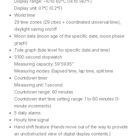
Display range: –10 to 60°C (14 to 140°F)
Display unit: 0.1°C (0.2°F)
World time
29 time zones (29 cities + coordinated universal time),
daylight saving on/off
Moon data (moon age of the specific date, moon phase
graph)
Tide graph (tide level for specific date and time)
1/100-second stopwatch
Measuring capacity: 59’59.95”
Measuring modes: Elapsed time, lap time, split time
Countdown timer
Measuring unit: 1 second
Countdown range: 60 minutes
Countdown start time setting range: 1 to 60 minutes (1-
minute increments)
5 daily alarms
Hourly time signal
Hand shift feature (Hands move out of the way to provide
an unobstructed view of digital display contents.)