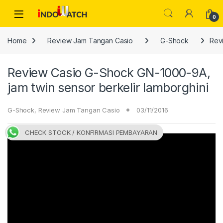
Skip to navigation
Skip to content
Open
0
Home
Review Jam Tangan Casio
G-Shock
Rev
Review Casio G-Shock GN-1000-9A,
jam twin sensor berkelir lamborghini
G-Shock
,
Review Jam Tangan Casio
03/11/2016
CHECK STOCK / KONFIRMASI PEMBAYARAN