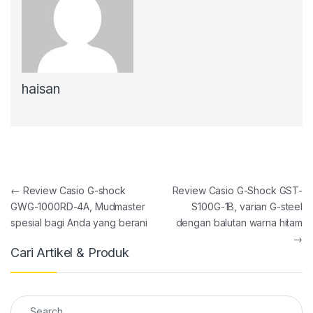
haisan
Post navigation
←
Review Casio G-shock
Review Casio G-Shock GST-
GWG-1000RD-4A, Mudmaster
S100G-1B, varian G-steel
spesial bagi Anda yang berani
dengan balutan warna hitam
→
Cari Artikel & Produk
Search for: