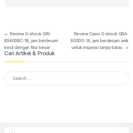
Post navigation
←
Review G-shock GW-
Review Casio G-shock GBA-
B5600BC-1B, jam berdesain
800DG-1A, jam berdesain unik
kecil dengan fitur besar
untuk inspirasi tanpa batas
→
Cari Artikel & Produk
Search for: