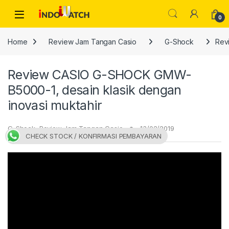
Skip to navigation
Skip to content
Open
0
Home
Review Jam Tangan Casio
G-Shock
Rev
Review CASIO G-SHOCK GMW-
B5000-1, desain klasik dengan
inovasi muktahir
G-Shock
,
Review Jam Tangan Casio
13/02/2019
CHECK STOCK / KONFIRMASI PEMBAYARAN