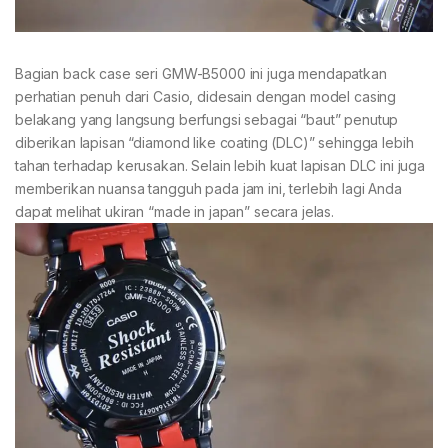
Bagian back case seri GMW-B5000 ini juga mendapatkan
perhatian penuh dari Casio, didesain dengan model casing
belakang yang langsung berfungsi sebagai “baut” penutup
diberikan lapisan “diamond like coating (DLC)” sehingga lebih
tahan terhadap kerusakan. Selain lebih kuat lapisan DLC ini juga
memberikan nuansa tangguh pada jam ini, terlebih lagi Anda
dapat melihat ukiran “made in japan” secara jelas.