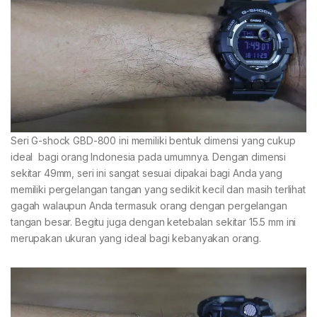
Seri G-shock GBD-800 ini memiliki bentuk dimensi yang cukup
ideal bagi orang Indonesia pada umumnya. Dengan dimensi
sekitar 49mm, seri ini sangat sesuai dipakai bagi Anda yang
memiliki pergelangan tangan yang sedikit kecil dan masih terlihat
gagah walaupun Anda termasuk orang dengan pergelangan
tangan besar. Begitu juga dengan ketebalan sekitar 15.5 mm ini
merupakan ukuran yang ideal bagi kebanyakan orang.