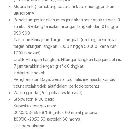
Mobile link (Terhubung secara nirkabel menggunakan
Bluetooth®)
Penghitungan langkah menggunakan sensor akselerasi 3
sumbu: Rentang tampilan hitungan langkah dari 0 hingga
999,999
Tampilan Kemajuan Target Langkah (rentang penentuan
target hitungan langkah: 1.000 hingga 50.000, kenaikan
1.000 langkah)
Grafik Hitungan Langkah: Hitungan langkah tiap jam selama
7 jam terakhir dengan grafik 6 tingkat
Indikator langkah
Penghematan Daya: Sensor otomatis memasuki kondisi
tidur setelah tidak aktif dalam periode tertentu
Waktu ganda (Pergantian waktu asal)
Stopwatch 1/100 detik
Kapasitas pengukuran:
00’00”00~59’59”99 (untuk 60 menit pertama)
1:00’00~23:59’59 (setelah 60 menit)
Unit pengukuran: