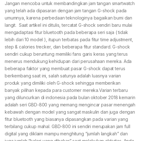
Jangan mencoba untuk membandingkan jam tangan smartwatch
yang telah ada dipasaran dengan jam tangan G-shock pada
umumnya, karena perbedaan teknologinya bagaikan bumi dan
langit. Saat artikel ini ditulis, tercatat G-shock sendiri baru mulai
mengadaptasi fitur bluetooth pada beberapa seri saja ( tidak
lebih dari 10 model ), itupun terbatas pada fitur time adjustment,
step & calories trecker, dan beberapa fitur standard. G-shock
sendiri cukup beruntung memiliki fans garis keras yang terus
menerus mendukung kehidupan dari perusahaan mereka. Ada
beberapa faktor yang membuat pasar G-shock dapat terus
berkembang saat ini, salah satunya adalah luasnya varian
produk yang dimiliki oleh G-shock sehingga memberikan
banyak pilihan kepada para customer mereka.Varian terbaru
yang diluncurkan di indonesia pada bulan oktober 2018 kemarin
adalah seri GBD-800 yang memang mengincar pasar menengah
kebawah dengan model yang sangat maskulin dan juga dengan
fitur bluetooth yang biasanya dipasangkan pada varian yang
terbilang cukup mahal. GBD-800 ini sendiri merupakan jam full
digital yang diklaim mampu menghitung “jumlah langkah” dan
juga jumlah “kalori yang dibakar” saat melakukan aktivitas. Anda