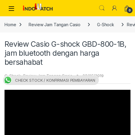
Skip to navigation
Skip to content
Open
0
Home
Review Jam Tangan Casio
G-Shock
Rev
Review Casio G-shock GBD-800-1B,
jam bluetooth dengan harga
bersahabat
G-Shock
,
Review Jam Tangan Casio
02/05/2019
CHECK STOCK / KONFIRMASI PEMBAYARAN