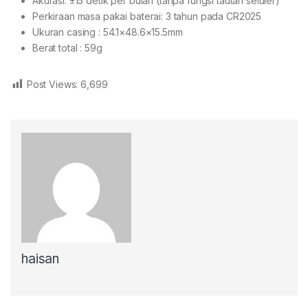
Akurasi: ±15 detik per bulan (tanpa fungsi tautan seluler)
Perkiraan masa pakai baterai: 3 tahun pada CR2025
Ukuran casing : 54.1×48.6×15.5mm
Berat total : 59g
Post Views:
6,699
haisan