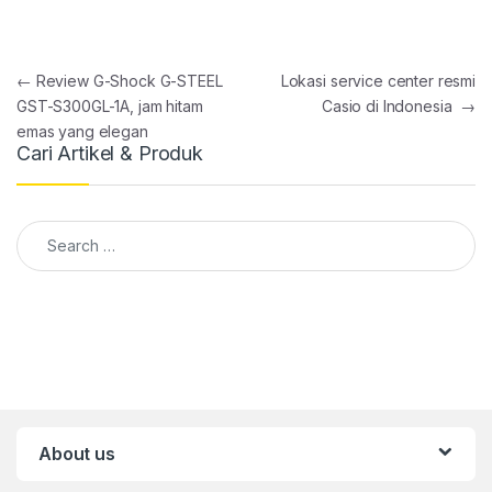
Post navigation
←
Review G-Shock G-STEEL
Lokasi service center resmi
GST-S300GL-1A, jam hitam
Casio di Indonesia
→
emas yang elegan
Cari Artikel & Produk
Search for:
About us