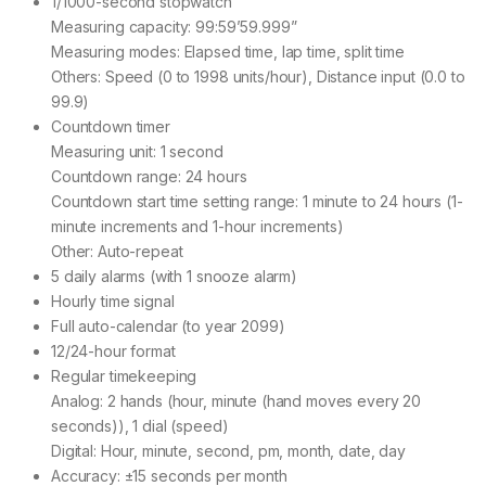
1/1000-second stopwatch
Measuring capacity: 99:59’59.999”
Measuring modes: Elapsed time, lap time, split time
Others: Speed (0 to 1998 units/hour), Distance input (0.0 to
99.9)
Countdown timer
Measuring unit: 1 second
Countdown range: 24 hours
Countdown start time setting range: 1 minute to 24 hours (1-
minute increments and 1-hour increments)
Other: Auto-repeat
5 daily alarms (with 1 snooze alarm)
Hourly time signal
Full auto-calendar (to year 2099)
12/24-hour format
Regular timekeeping
Analog: 2 hands (hour, minute (hand moves every 20
seconds)), 1 dial (speed)
Digital: Hour, minute, second, pm, month, date, day
Accuracy: ±15 seconds per month