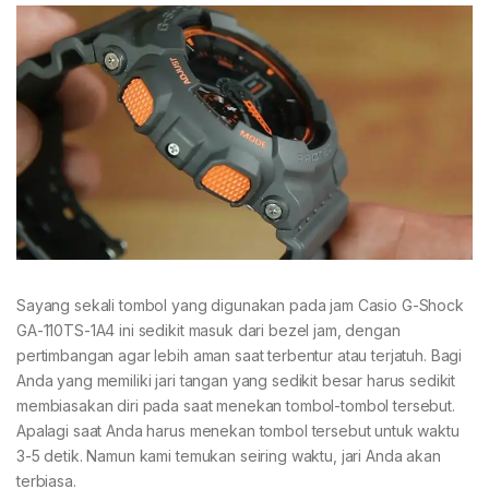
Sayang sekali tombol yang digunakan pada jam Casio G-Shock
GA-110TS-1A4 ini sedikit masuk dari bezel jam, dengan
pertimbangan agar lebih aman saat terbentur atau terjatuh. Bagi
Anda yang memiliki jari tangan yang sedikit besar harus sedikit
membiasakan diri pada saat menekan tombol-tombol tersebut.
Apalagi saat Anda harus menekan tombol tersebut untuk waktu
3-5 detik. Namun kami temukan seiring waktu, jari Anda akan
terbiasa.