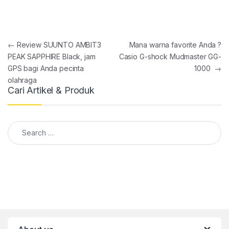
Post navigation
←
Review SUUNTO AMBIT3
Mana warna favorite Anda ?
PEAK SAPPHIRE Black, jam
Casio G-shock Mudmaster GG-
GPS bagi Anda pecinta
1000
→
olahraga
Cari Artikel & Produk
Search for: