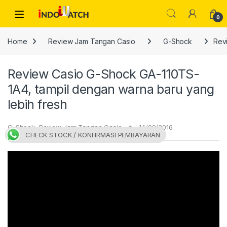
Skip to navigation
Skip to content
Open
0
Home
Review Jam Tangan Casio
G-Shock
Rev
Review Casio G-Shock GA-110TS-
1A4, tampil dengan warna baru yang
lebih fresh
G-Shock
,
Review Jam Tangan Casio
14/09/2016
CHECK STOCK / KONFIRMASI PEMBAYARAN