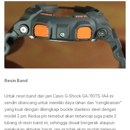
Resin Band
Untuk resin band dari jam Casio G-Shock GA-110TS-1A4 ini
sendiri dirancang untuk memiliki daya tahan dan “cengkraman”
yang kuat dengan dilengkapi buckle stainless steel dengan
model 2 pin. Kedua pin tersebut akan tertancap juga pada 2
lubang di resin band ini, sehingga disaat bergerak ataupun
melakukan aktivitas berat, jam ini tidak akan mudah terlepas