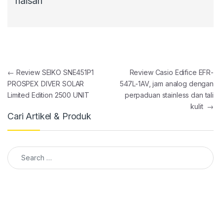
haisan
Post navigation
←
Review SEIKO SNE451P1
Review Casio Edifice EFR-
PROSPEX DIVER SOLAR
547L-1AV, jam analog dengan
Limited Edition 2500 UNIT
perpaduan stainless dan tali
kulit
→
Cari Artikel & Produk
Search for: