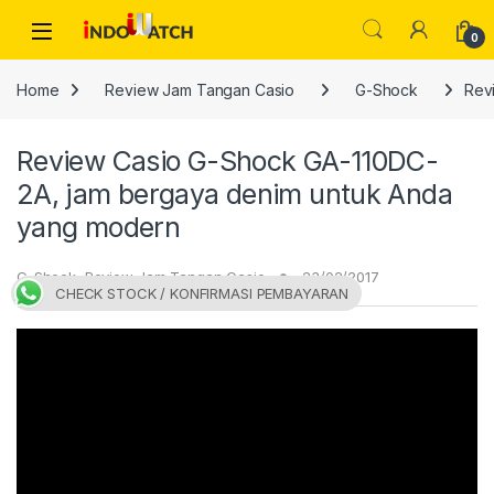
Skip to navigation
Skip to content
Open
0
Home
Review Jam Tangan Casio
G-Shock
Rev
Review Casio G-Shock GA-110DC-
2A, jam bergaya denim untuk Anda
yang modern
G-Shock
,
Review Jam Tangan Casio
23/02/2017
CHECK STOCK / KONFIRMASI PEMBAYARAN