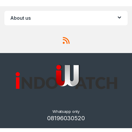
About us
Whatsapp only
08196030520