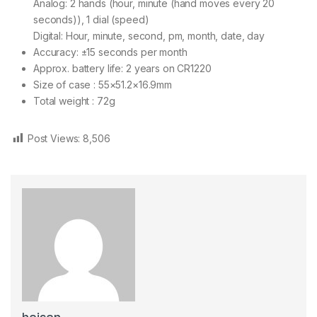
Analog: 2 hands (hour, minute (hand moves every 20
seconds)), 1 dial (speed)
Digital: Hour, minute, second, pm, month, date, day
Accuracy: ±15 seconds per month
Approx. battery life: 2 years on CR1220
Size of case : 55×51.2×16.9mm
Total weight : 72g
Post Views:
8,506