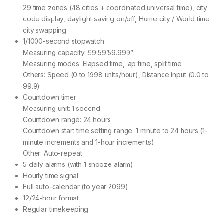
29 time zones (48 cities + coordinated universal time), city
code display, daylight saving on/off, Home city / World time
city swapping
1/1000-second stopwatch
Measuring capacity: 99:59’59.999”
Measuring modes: Elapsed time, lap time, split time
Others: Speed (0 to 1998 units/hour), Distance input (0.0 to
99.9)
Countdown timer
Measuring unit: 1 second
Countdown range: 24 hours
Countdown start time setting range: 1 minute to 24 hours (1-
minute increments and 1-hour increments)
Other: Auto-repeat
5 daily alarms (with 1 snooze alarm)
Hourly time signal
Full auto-calendar (to year 2099)
12/24-hour format
Regular timekeeping