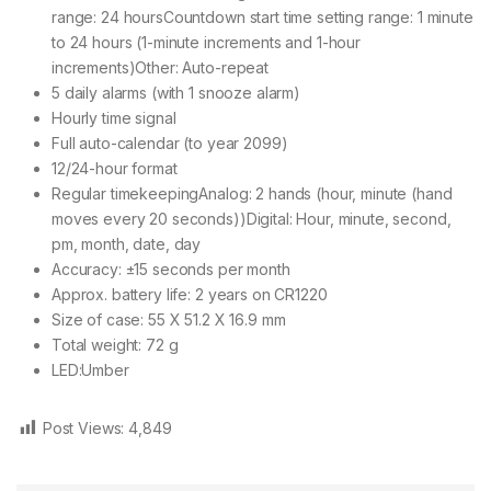
range: 24 hoursCountdown start time setting range: 1 minute
to 24 hours (1-minute increments and 1-hour
increments)Other: Auto-repeat
5 daily alarms (with 1 snooze alarm)
Hourly time signal
Full auto-calendar (to year 2099)
12/24-hour format
Regular timekeepingAnalog: 2 hands (hour, minute (hand
moves every 20 seconds))Digital: Hour, minute, second,
pm, month, date, day
Accuracy: ±15 seconds per month
Approx. battery life: 2 years on CR1220
Size of case: 55 X 51.2 X 16.9 mm
Total weight: 72 g
LED:Umber
Post Views:
4,849