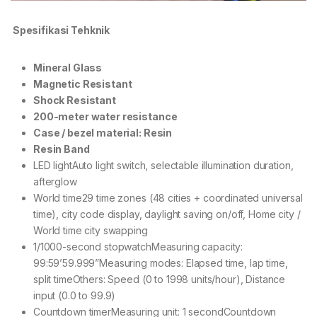
Spesifikasi Tehknik
Mineral Glass
Magnetic Resistant
Shock Resistant
200-meter water resistance
Case / bezel material: Resin
Resin Band
LED lightAuto light switch, selectable illumination duration,
afterglow
World time29 time zones (48 cities + coordinated universal
time), city code display, daylight saving on/off, Home city /
World time city swapping
1/1000-second stopwatchMeasuring capacity:
99:59’59.999”Measuring modes: Elapsed time, lap time,
split timeOthers: Speed (0 to 1998 units/hour), Distance
input (0.0 to 99.9)
Countdown timerMeasuring unit: 1 secondCountdown