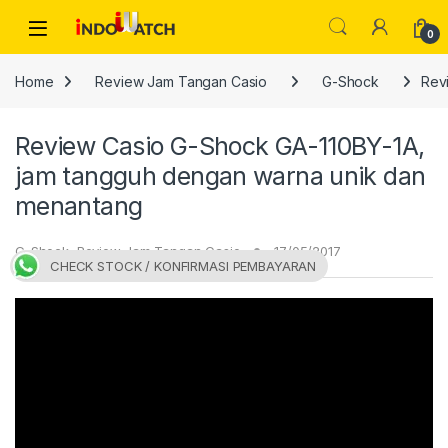
Skip to navigation
Skip to content
Open
0
Home
Review Jam Tangan Casio
G-Shock
Rev
Review Casio G-Shock GA-110BY-1A,
jam tangguh dengan warna unik dan
menantang
G-Shock
,
Review Jam Tangan Casio
17/05/2017
CHECK STOCK / KONFIRMASI PEMBAYARAN