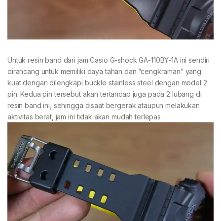
Untuk resin band dari jam Casio G-shock GA-110BY-1A ini sendiri
dirancang untuk memiliki daya tahan dan “cengkraman” yang
kuat dengan dilengkapi buckle stainless steel dengan model 2
pin. Kedua pin tersebut akan tertancap juga pada 2 lubang di
resin band ini, sehingga disaat bergerak ataupun melakukan
aktivitas berat, jam ini tidak akan mudah terlepas