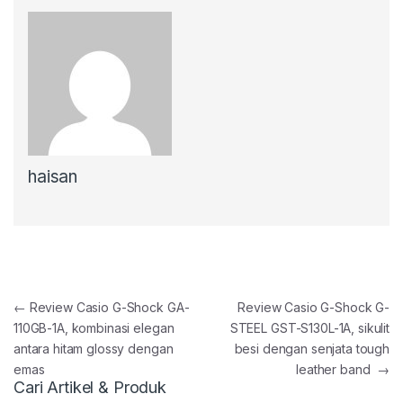
haisan
Post navigation
←
Review Casio G-Shock GA-
Review Casio G-Shock G-
110GB-1A, kombinasi elegan
STEEL GST-S130L-1A, sikulit
antara hitam glossy dengan
besi dengan senjata tough
emas
leather band
→
Cari Artikel & Produk