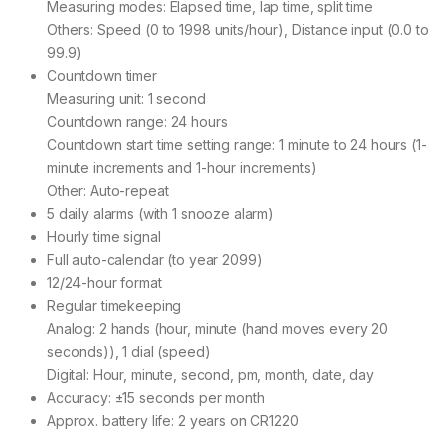
Measuring modes: Elapsed time, lap time, split time
Others: Speed (0 to 1998 units/hour), Distance input (0.0 to
99.9)
Countdown timer
Measuring unit: 1 second
Countdown range: 24 hours
Countdown start time setting range: 1 minute to 24 hours (1-
minute increments and 1-hour increments)
Other: Auto-repeat
5 daily alarms (with 1 snooze alarm)
Hourly time signal
Full auto-calendar (to year 2099)
12/24-hour format
Regular timekeeping
Analog: 2 hands (hour, minute (hand moves every 20
seconds)), 1 dial (speed)
Digital: Hour, minute, second, pm, month, date, day
Accuracy: ±15 seconds per month
Approx. battery life: 2 years on CR1220