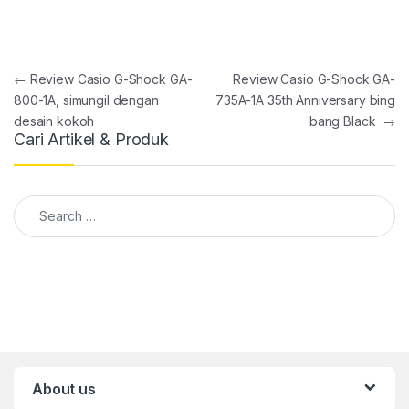
Post navigation
←
Review Casio G-Shock GA-
Review Casio G-Shock GA-
800-1A, simungil dengan
735A-1A 35th Anniversary bing
desain kokoh
bang Black
→
Cari Artikel & Produk
Search for:
About us