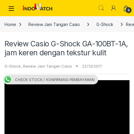
Skip to navigation
Skip to content
Open
0
Home
Review Jam Tangan Casio
G-Shock
Rev
Review Casio G-Shock GA-100BT-1A,
jam keren dengan tekstur kulit
G-Shock
,
Review Jam Tangan Casio
22/12/2017
CHECK STOCK / KONFIRMASI PEMBAYARAN