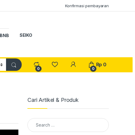
Konfirmasi pembayaran
SEIKO
BNB
My Account
Rp
0
0
0
Cari Artikel & Produk
Search for: