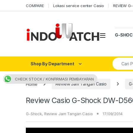
Skip to navigation
Skip to content
COMPARE
Lokasi service center Casio
REVIEW G
Open
G-SHOC
Search fo
Shop By Department
CHECK STOCK / KONFIRMASI PEMBAYARAN
Home
Review Jam Tangan Casio
G
Review Casio G-Shock DW-D56
G-Shock
,
Review Jam Tangan Casio
17/09/2014