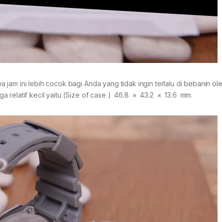
jam ini lebih cocok bagi Anda yang tidak ingin terlalu di bebanin ol
 relatif kecil yaitu (Size of case ) 46.8 × 43.2 × 13.6 mm.