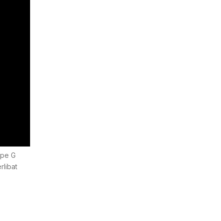
ipe G
rlibat