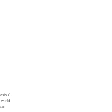
asio G-
r world
akan