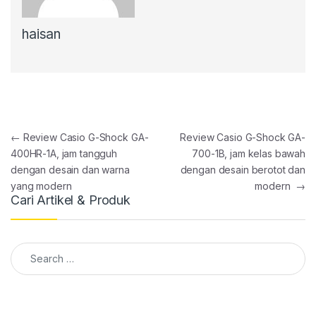
haisan
Post navigation
←
Review Casio G-Shock GA-
Review Casio G-Shock GA-
400HR-1A, jam tangguh
700-1B, jam kelas bawah
dengan desain dan warna
dengan desain berotot dan
yang modern
modern
→
Cari Artikel & Produk
Search for: