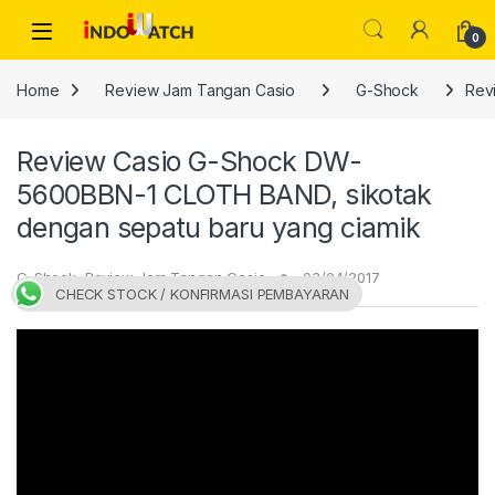
Skip to navigation
Skip to content
Open
0
Home
Review Jam Tangan Casio
G-Shock
Rev
Review Casio G-Shock DW-
5600BBN-1 CLOTH BAND, sikotak
dengan sepatu baru yang ciamik
G-Shock
,
Review Jam Tangan Casio
03/04/2017
CHECK STOCK / KONFIRMASI PEMBAYARAN