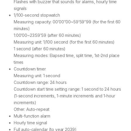
Flashes with buzzer that sounds for alarms, hourly time
signals
1/100-second stopwatch
Measuring capacity: 00’00″00~59’59″99 (for the first 60
minutes)
1:00’00~23:59’59 (after 60 minutes)
Measuring unit: 1/100 second (for the first 60 minutes)
1 second (after 60 minutes)
Measuring modes: Elapsed time, split time, 1st-2nd place
times
Countdown timer
Measuring unit: 1 second
Countdown range: 24 hours
Countdown start time setting range: 1 second to 24 hours
(1-second increments, 1-minute increments and 1-hour
increments)
Other: Auto-repeat
Multi-function alarm
Hourly time signal
Full auto-calendar (to year 2039)