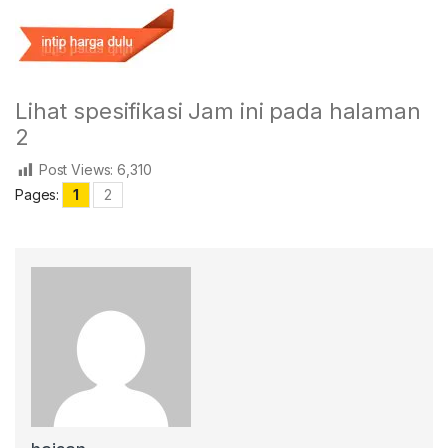
Lihat spesifikasi Jam ini pada halaman
2
Post Views:
6,310
Pages:
1
2