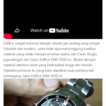
Edifice sangat terkenal dengan desain jam analog yang sangat
futuristik dan modern, serta tidak lupa menyinggung kwalitas
material yang selalu menjadi prioritas utama dari Casio. Begitu
juga dengan seri Casio Edifice EMA-100D ini, dibalut dengan
material stainless steel yang berkwalitas tinggi dan mewah.
Setidaknya kesan itu yang kami dapatkan saat pertama kali
memegang Casio Edifice EMA-100D ini.