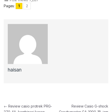
Pages:
1
2
haisan
Post navigation
←
Review casio protrek PRG-
Review Casio G-shock
270-4A, kombinasi keren
Gravitymaster GA-1000-1B, jam