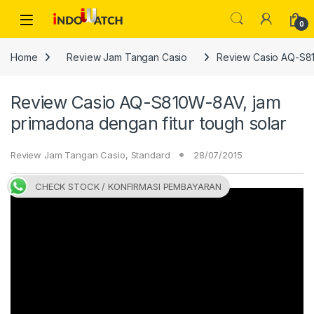
Skip to navigation
Skip to content
Open
0
Home
Review Jam Tangan Casio
Review Casio AQ-S81
Review Casio AQ-S810W-8AV, jam
primadona dengan fitur tough solar
Review Jam Tangan Casio
,
Standard
28/07/2015
CHECK STOCK / KONFIRMASI PEMBAYARAN