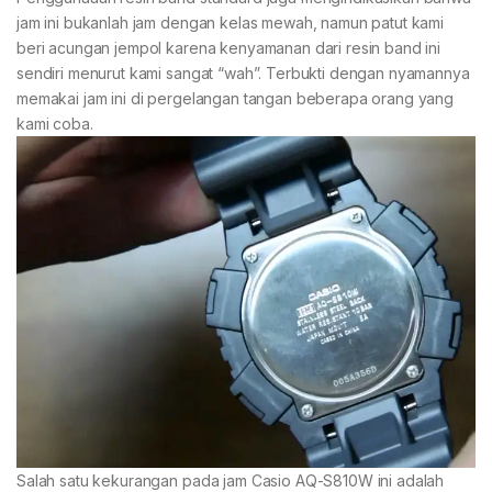
jam ini bukanlah jam dengan kelas mewah, namun patut kami
beri acungan jempol karena kenyamanan dari resin band ini
sendiri menurut kami sangat “wah”. Terbukti dengan nyamannya
memakai jam ini di pergelangan tangan beberapa orang yang
kami coba.
Salah satu kekurangan pada jam Casio AQ-S810W ini adalah