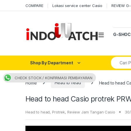
Skip to navigation
Skip to content
COMPARE
Lokasi service center Casio
REVIEW G
Open
G-SHOC
Search fo
Shop By Department
CHECK STOCK / KONFIRMASI PEMBAYARAN
Home
Head to head
Head to head Ca
Head to head Casio protrek PR
Head to head
,
Protrek
,
Review Jam Tangan Casio
30