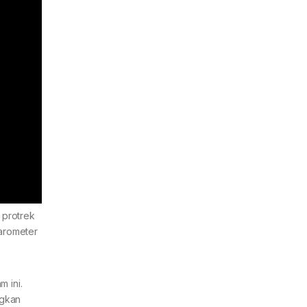
 protrek
barometer
m ini.
ngkan