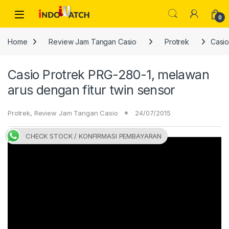
Skip to navigation
Skip to content
Open
0
Home
Review Jam Tangan Casio
Protrek
Casio
Casio Protrek PRG-280-1, melawan
arus dengan fitur twin sensor
Protrek
,
Review Jam Tangan Casio
24/07/2015
CHECK STOCK / KONFIRMASI PEMBAYARAN