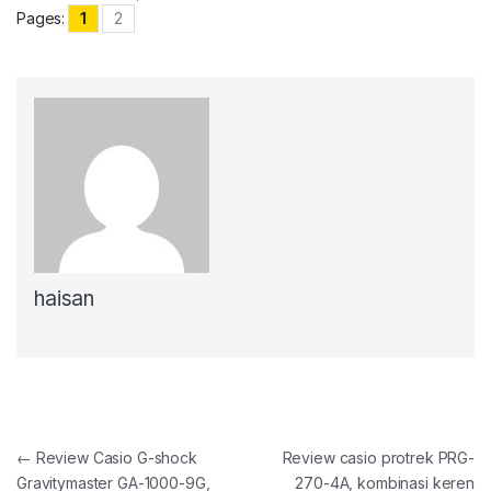
Pages:
1
2
haisan
Post navigation
←
Review Casio G-shock
Review casio protrek PRG-
Gravitymaster GA-1000-9G,
270-4A, kombinasi keren