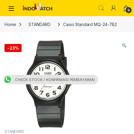
Skip to navigation
Skip to content
Open
0
Home
STANDARD
Casio Standard MQ-24-7B2
-
23%
CHECK STOCK / KONFIRMASI PEMBAYARAN
STANDARD