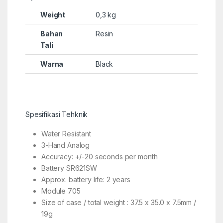
Weight
0,3 kg
Bahan
Resin
Tali
Warna
Black
Spesifikasi Tehknik
Water Resistant
3-Hand Analog
Accuracy: +/-20 seconds per month
Battery SR621SW
Approx. battery life: 2 years
Module 705
Size of case / total weight : 37.5 x 35.0 x 7.5mm /
19g