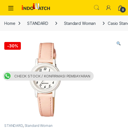
Skip to navigation
Skip to content
Open
0
Home
STANDARD
Standard Woman
Casio Sta
-
30%
CHECK STOCK / KONFIRMASI PEMBAYARAN
STANDARD
,
Standard Woman