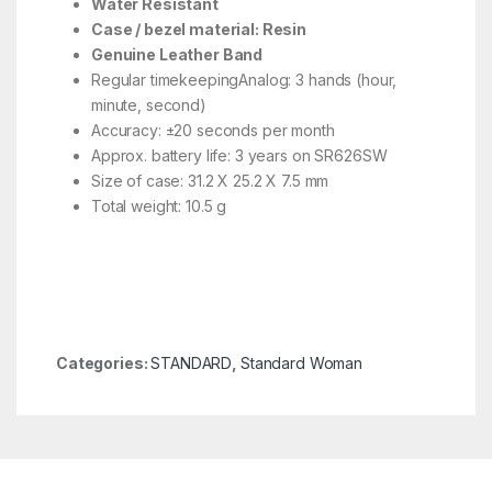
Water Resistant
Case / bezel material: Resin
Genuine Leather Band
Regular timekeepingAnalog: 3 hands (hour,
minute, second)
Accuracy: ±20 seconds per month
Approx. battery life: 3 years on SR626SW
Size of case: 31.2 X 25.2 X 7.5 mm
Total weight: 10.5 g
Categories:
STANDARD
,
Standard Woman