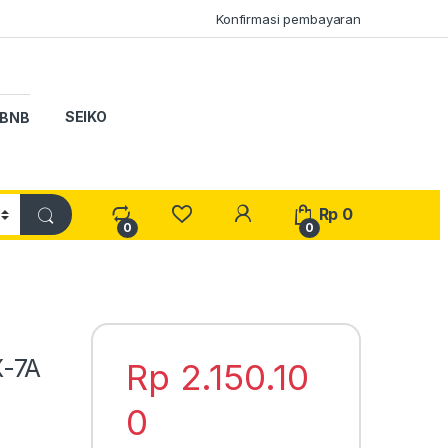
Konfirmasi pembayaran
SEIKO
BNB
My Account
Rp
0
0
0
X-7A
Rp
2.150.10
0