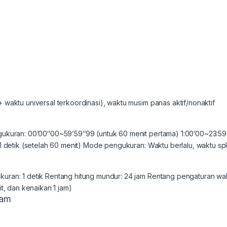
 waktu universal terkoordinasi), waktu musim panas aktif/nonaktif
gukuran: 00’00″00~59’59″99 (untuk 60 menit pertama) 1:00’00~23:59’
 1 detik (setelah 60 menit) Mode pengukuran: Waktu berlalu, waktu sp
uran: 1 detik Rentang hitung mundur: 24 jam Rentang pengaturan wak
it, dan kenaikan 1 jam)
jam