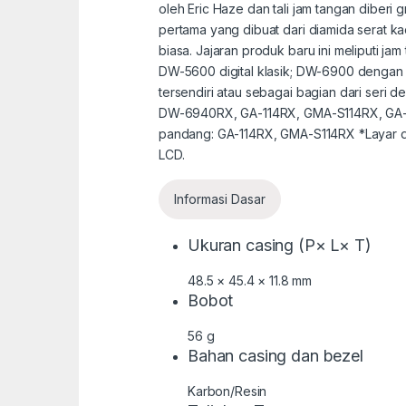
oleh Eric Haze dan tali jam tangan diberi 
pertama yang dibuat dari diamida serat 
biasa. Jajaran produk baru ini meliputi
DW-5600 digital klasik; DW-6900 dengan
tersendiri atau sebagai bagian dari ser
DW-6940RX, GA-114RX, GMA-S114RX, GA
pandang: GA-114RX, GMA-S114RX *Layar di
LCD.
Informasi Dasar
Ukuran casing (P× L× T)
48.5 × 45.4 × 11.8 mm
Bobot
56 g
Bahan casing dan bezel
Karbon/Resin