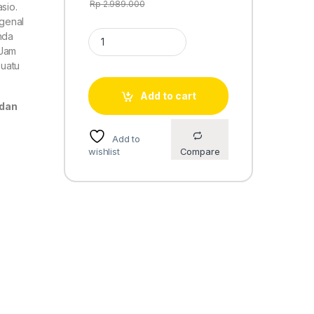
Rp
2.989.000
sio.
genal
Casio G-Shock GA-2140RX-7A quantity
nda
 Jam
suatu
Add to cart
 dan
Add to
wishlist
Compare