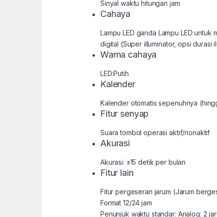
Sinyal waktu hitungan jam
Cahaya
Lampu LED ganda Lampu LED untuk muka 
digital (Super illuminator, opsi durasi i
Warna cahaya
LED:Putih
Kalender
Kalender otomatis sepenuhnya (hing
Fitur senyap
Suara tombol operasi aktif/nonaktif
Akurasi
Akurasi: ±15 detik per bulan
Fitur lain
Fitur pergeseran jarum (Jarum berges
Format 12/24 jam
Penunjuk waktu standar: Analog: 2 jaru