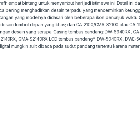
grafir empat bintang untuk menyambut hari jadi istimewa ini. Detail i
kaca bening menghadirkan desain terpadu yang mencerminkan keungg
 jam tangan yang modelnya didasari oleh beberapa ikon penunjuk wa
 desain tombol depan yang khas; dan GA-2100/GMA-S2100 atau GA-1
i dengan desain yang serupa. Casing tembus pandang: DW-6940RX, G
-2140RX, GMA-S2140RX LCD tembus pandang*: DW-5040RX, DWE-
gital mungkin sulit dibaca pada sudut pandang tertentu karena mate