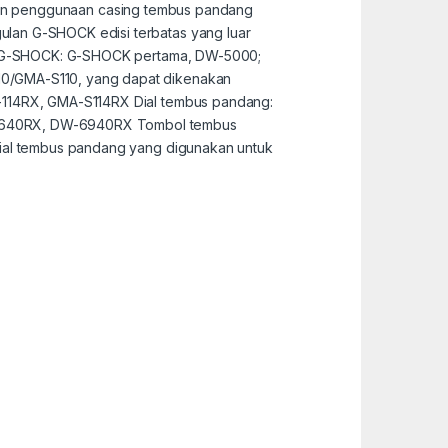
ni dan penggunaan casing tembus pandang
ulan G-SHOCK edisi terbatas yang luar
ktu G-SHOCK: G-SHOCK pertama, DW-5000;
10/GMA-S110, yang dapat dikenakan
A-114RX, GMA-S114RX Dial tembus pandang:
5640RX, DW-6940RX Tombol tembus
rial tembus pandang yang digunakan untuk