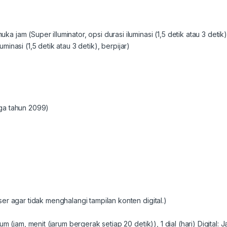
jam (Super illuminator, opsi durasi iluminasi (1,5 detik atau 3 detik)
luminasi (1,5 detik atau 3 detik), berpijar)
ga tahun 2099)
er agar tidak menghalangi tampilan konten digital.)
m (jam, menit (jarum bergerak setiap 20 detik)), 1 dial (hari) Digital: J