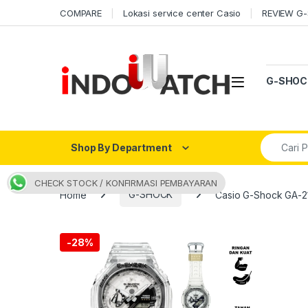
Skip to navigation
Skip to content
COMPARE
Lokasi service center Casio
REVIEW G
Open
G-SHOC
Search fo
Shop By Department
CHECK STOCK / KONFIRMASI PEMBAYARAN
Home
G-SHOCK
Casio G-Shock GA-
-
28%