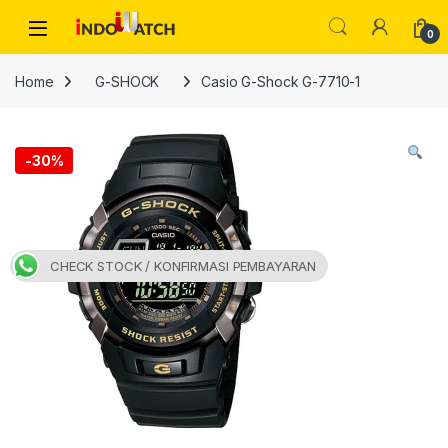
Skip to navigation
Skip to content
Open
0
Home
G-SHOCK
Casio G-Shock G-7710-1
-
30%
CHECK STOCK / KONFIRMASI PEMBAYARAN