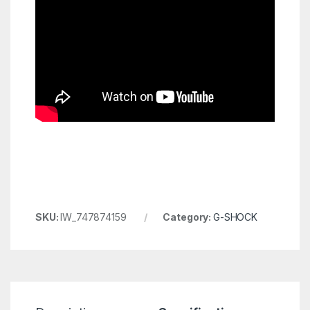
SKU:
IW_747874159
Category:
G-SHOCK