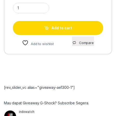
Casio G-Shock DW-6900-1 quantity
Add to cart
Compare
Add to wishlist
[rev_slider_vc alias="giveaway-ae1300-1"]
Mau dapat Giveaway G-Shock? Subscribe Segera.