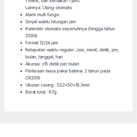
1 menit, dan kenaikan 1 jam)
Lainnya: Ulang-otomatis
Alarm multi fungsi
Sinyal waktu hitungan jam
Kalender otomatis sepenuhnya (hingga tahun
2099)
Format 12/24 jam
Ketepatan waktu reguler: Jam, menit, detik, pm,
bulan, tanggal, hari
Akurasi: ±15 detik per bulan
Perkiraan masa pakai baterai: 2 tahun pada
CR2016
Ukuran casing : 53.2×50×16.3mm
Berat total : 67g