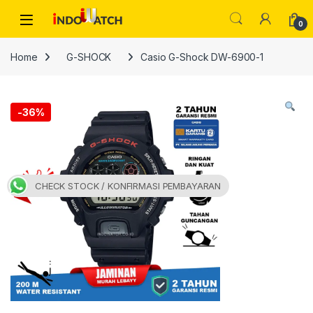
Skip to navigation
Skip to content
Open
0
Home
G-SHOCK
Casio G-Shock DW-6900-1
-
36%
CHECK STOCK / KONFIRMASI PEMBAYARAN