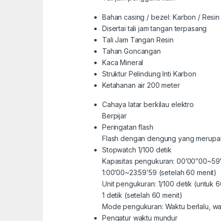
Bahan casing / bezel: Karbon / Resin
Disertai tali jam tangan terpasang
Tali Jam Tangan Resin
Tahan Goncangan
Kaca Mineral
Struktur Pelindung Inti Karbon
Ketahanan air 200 meter
Cahaya latar berkilau elektro
Berpijar
Peringatan flash
Flash dengan dengung yang merupaka
Stopwatch 1/100 detik
Kapasitas pengukuran: 00’00″00~59’
1:00’00~23:59’59 (setelah 60 menit)
Unit pengukuran: 1/100 detik (untuk 
1 detik (setelah 60 menit)
Mode pengukuran: Waktu berlalu, wak
Pengatur waktu mundur