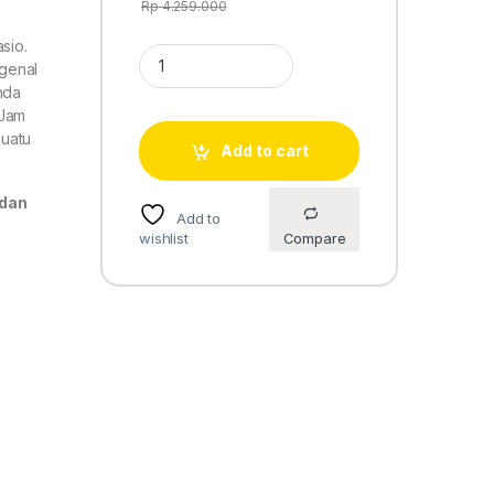
Rp
4.259.000
sio.
Casio G-Shock CARBON CORE DWE-5600CC-3 qu
genal
nda
 Jam
suatu
Add to cart
 dan
Add to
wishlist
Compare