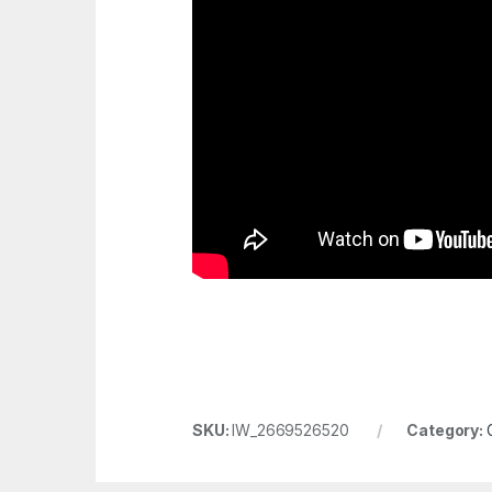
SKU:
IW_2669526520
Category: