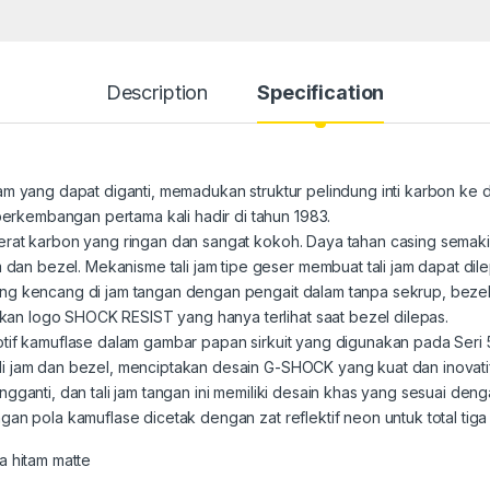
Description
Specification
 jam yang dapat diganti, memadukan struktur pelindung inti karbon k
erkembangan pertama kali hadir di tahun 1983.
 serat karbon yang ringan dan sangat kokoh. Daya tahan casing sema
an bezel. Mekanisme tali jam tipe geser membuat tali jam dapat di
sang kencang di jam tangan dengan pengait dalam tanpa sekrup, bezel
kan logo SHOCK RESIST yang hanya terlihat saat bezel dilepas.
motif kamuflase dalam gambar papan sirkuit yang digunakan pada Seri
tali jam dan bezel, menciptakan desain G-SHOCK yang kuat dan inova
engganti, dan tali jam tangan ini memiliki desain khas yang sesuai deng
ngan pola kamuflase dicetak dengan zat reflektif neon untuk total tiga 
a hitam matte