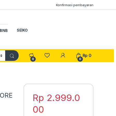
Konfirmasi pembayaran
SEIKO
BNB
My Account
Rp
0
0
0
CORE
Rp
2.999.0
00