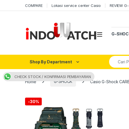
Skip to navigation
Skip to content
COMPARE
Lokasi service center Casio
REVIEW G
Open
G-SHOC
Search fo
Shop By Department
CHECK STOCK / KONFIRMASI PEMBAYARAN
Home
G-SHOCK
Casio G-Shock CA
-
30%