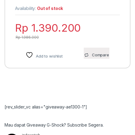
Availability:
Out of stock
Rp
1.390.200
Rp
1.986.000
Compare
Add to wishlist
[rev_slider_vc alias="giveaway-ae1300-1"]
Mau dapat Giveaway G-Shock? Subscribe Segera.