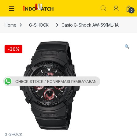
Skip to navigation
Skip to content
Open
0
Home
G-SHOCK
Casio G-Shock AW-591ML-1A
-
30%
CHECK STOCK / KONFIRMASI PEMBAYARAN
G-SHOCK