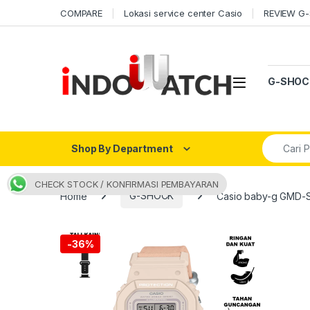
Skip to navigation
Skip to content
COMPARE
Lokasi service center Casio
REVIEW G
Open
G-SHOC
Search fo
Shop By Department
CHECK STOCK / KONFIRMASI PEMBAYARAN
Home
G-SHOCK
Casio baby-g GMD-S5
-
36%