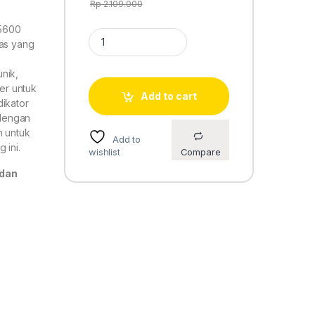
Rp
2.109.000
 5600
Casio baby-g GMD-S5600CT-4 original garansi re
kas yang
nik,
er untuk
Add to cart
dikator
dengan
n untuk
Add to
 ini.
wishlist
Compare
 dan