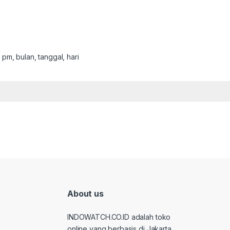
 pm, bulan, tanggal, hari
About us
INDOWATCH.CO.ID adalah toko
online yang berbasis di Jakarta