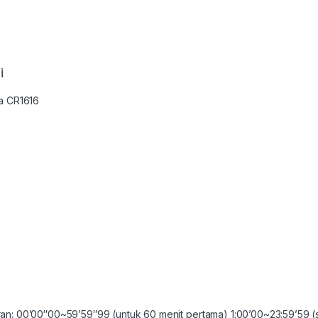
i
da CR1616
an: 00’00″00~59’59″99 (untuk 60 menit pertama) 1:00’00~23:59’59 (s