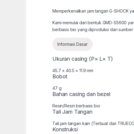
Memperkenalkan jam tangan G-SHOCK yang 
Kami memulai dari bentuk GMD-S5600 yang 
berbasis bio yang diproduksi dari sumbe
Informasi Dasar
Ukuran casing (P× L× T)
45.7 × 40.5 × 11.9 mm
Bobot
47 g
Bahan casing dan bezel
Resin/Resin berbasis bio
Tali Jam Tangan
Tali jam tangan kain (Terbuat dari TRUEC
Konstruksi