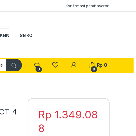
Konfirmasi pembayaran
SEIKO
BNB
My Account
Rp
0
0
0
0CT-4
Rp
1.349.08
8