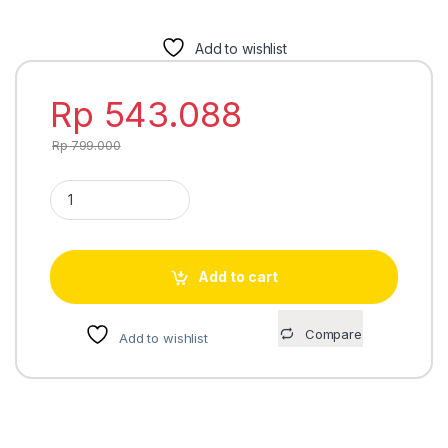
Add to wishlist
Rp
543.088
Rp
799.000
Casio AQ-230A-7DMQ garansi resmi quantity
Add to cart
Compare
Add to wishlist