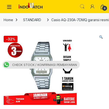
Skip to navigation
Skip to content
Open
0
Home
STANDARD
Casio AQ-230A-7DMQ garansi resmi
-
32%
CHECK STOCK / KONFIRMASI PEMBAYARAN