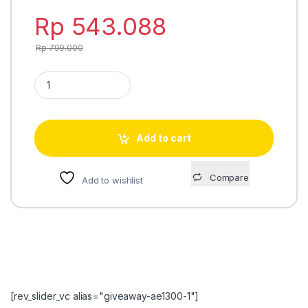
Rp
543.088
Rp
799.000
Casio AQ-230A-1DMQ garansi resmi quantity
Add to cart
Compare
Add to wishlist
[rev_slider_vc alias="giveaway-ae1300-1"]