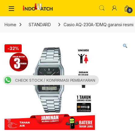
Skip to navigation
Skip to content
Open
0
Home
STANDARD
Casio AQ-230A-1DMQ garansi resmi
-
32%
CHECK STOCK / KONFIRMASI PEMBAYARAN